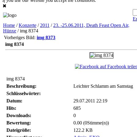
If you use our website you accept the conditions.
✖
Er
Home
/
Konzerte
/
2011
/
23. -25.06.2011, Death Feast Open Air,
Hünxe
/ img 8374
Vorheriges Bild:
img 8373
img 8374
auf Facebook teile
img 8374
Beschreibung:
Leichter Schlamm am Samstag
Schlüsselwörter:
Datum:
29.07.2011 22:19
Hits:
685
Downloads:
0
Bewertung:
0.00 (0Stimme(n))
Dateigröße:
122.2 KB