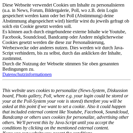
Diese Webseite verwendet Cookies um Inhalte zu personalisieren
(u.a. in News, Forum, Bildergalerie, Poll, wo z.B. dein Login
gespeichert werden kann oder bei Poll (Abstimmung) deine
Abstimmung abgespeichert wird) hierfür wirst du jeweils gefragt ob
solch ein Cookie gesetzt werden soll.
Es können auch durch eingebundene externe Inhalte wie Youtube,
Facebook, Soundcloud, Bandcamp oder Andere möglicherweise
Cookies gesetzt werden die diese zur Personalisierung,
Werbezwecke oder anderes nutzen. Dies werden wir durch Java-
Script verhindern, bis zu selbst, durch das anklicken der Inhalte,
zustimmst.
Durch die Nutzung der Webseite stimmen Sie oben genannten
Bedingungen zu.
Datenschutzinformationen
This website uses cookies to personalize (News-System, Diskussion
board, Photo gallery, Poll, where e.g. your login could be stored or
your at the Poll-System your vote is stored) therefore you will be
asked at this point if we want to set a cookie. Also it could happen
that included external content like Youtube, Facebook, Soundcloud,
Bandcamp or others uses cookies for personalize, advertising other
others. We'll pervent this by Java-Script until you accept the
conditions by clicking on the mentioned external content.