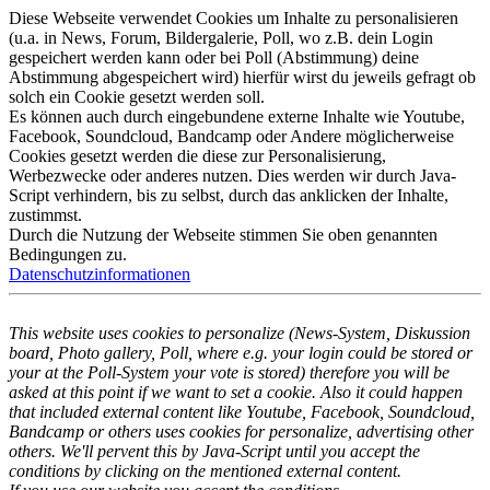
Diese Webseite verwendet Cookies um Inhalte zu personalisieren
(u.a. in News, Forum, Bildergalerie, Poll, wo z.B. dein Login
gespeichert werden kann oder bei Poll (Abstimmung) deine
Abstimmung abgespeichert wird) hierfür wirst du jeweils gefragt ob
solch ein Cookie gesetzt werden soll.
Es können auch durch eingebundene externe Inhalte wie Youtube,
Facebook, Soundcloud, Bandcamp oder Andere möglicherweise
Cookies gesetzt werden die diese zur Personalisierung,
Werbezwecke oder anderes nutzen. Dies werden wir durch Java-
Script verhindern, bis zu selbst, durch das anklicken der Inhalte,
zustimmst.
Durch die Nutzung der Webseite stimmen Sie oben genannten
Bedingungen zu.
Datenschutzinformationen
This website uses cookies to personalize (News-System, Diskussion
board, Photo gallery, Poll, where e.g. your login could be stored or
your at the Poll-System your vote is stored) therefore you will be
asked at this point if we want to set a cookie. Also it could happen
that included external content like Youtube, Facebook, Soundcloud,
Bandcamp or others uses cookies for personalize, advertising other
others. We'll pervent this by Java-Script until you accept the
conditions by clicking on the mentioned external content.