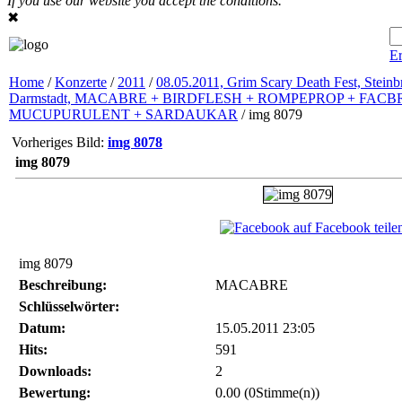
If you use our website you accept the conditions.
✖
Er
Home
/
Konzerte
/
2011
/
08.05.2011, Grim Scary Death Fest, Steinbr
Darmstadt, MACABRE + BIRDFLESH + ROMPEPROP + FAC
MUCUPURULENT + SARDAUKAR
/ img 8079
Vorheriges Bild:
img 8078
img 8079
auf Facebook teile
img 8079
Beschreibung:
MACABRE
Schlüsselwörter:
Datum:
15.05.2011 23:05
Hits:
591
Downloads:
2
Bewertung:
0.00 (0Stimme(n))