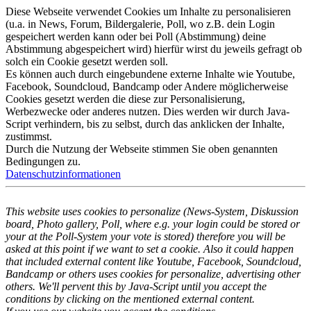
Diese Webseite verwendet Cookies um Inhalte zu personalisieren
(u.a. in News, Forum, Bildergalerie, Poll, wo z.B. dein Login
gespeichert werden kann oder bei Poll (Abstimmung) deine
Abstimmung abgespeichert wird) hierfür wirst du jeweils gefragt ob
solch ein Cookie gesetzt werden soll.
Es können auch durch eingebundene externe Inhalte wie Youtube,
Facebook, Soundcloud, Bandcamp oder Andere möglicherweise
Cookies gesetzt werden die diese zur Personalisierung,
Werbezwecke oder anderes nutzen. Dies werden wir durch Java-
Script verhindern, bis zu selbst, durch das anklicken der Inhalte,
zustimmst.
Durch die Nutzung der Webseite stimmen Sie oben genannten
Bedingungen zu.
Datenschutzinformationen
This website uses cookies to personalize (News-System, Diskussion
board, Photo gallery, Poll, where e.g. your login could be stored or
your at the Poll-System your vote is stored) therefore you will be
asked at this point if we want to set a cookie. Also it could happen
that included external content like Youtube, Facebook, Soundcloud,
Bandcamp or others uses cookies for personalize, advertising other
others. We'll pervent this by Java-Script until you accept the
conditions by clicking on the mentioned external content.