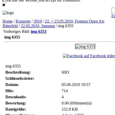
If you use our website you accept the conditions.
✖
Er
Home
/
Konzerte
/
2010
/
22. + 23.05.2010, Festung Open Air,
Bitterfeld
/
22.05.2010, Samstag
/ img 6355
Vorheriges Bild:
img 6353
img 6355
auf Facebook teile
img 6355
Beschreibung:
HIO
Schlüsselwörter:
Datum:
05.06.2010 19:57
Hits:
714
Downloads:
4
Bewertung:
0.00 (0Stimme(n))
Dateigröße:
152.9 KB