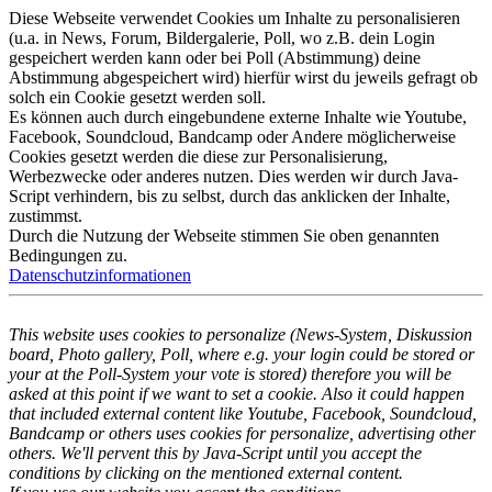
Diese Webseite verwendet Cookies um Inhalte zu personalisieren
(u.a. in News, Forum, Bildergalerie, Poll, wo z.B. dein Login
gespeichert werden kann oder bei Poll (Abstimmung) deine
Abstimmung abgespeichert wird) hierfür wirst du jeweils gefragt ob
solch ein Cookie gesetzt werden soll.
Es können auch durch eingebundene externe Inhalte wie Youtube,
Facebook, Soundcloud, Bandcamp oder Andere möglicherweise
Cookies gesetzt werden die diese zur Personalisierung,
Werbezwecke oder anderes nutzen. Dies werden wir durch Java-
Script verhindern, bis zu selbst, durch das anklicken der Inhalte,
zustimmst.
Durch die Nutzung der Webseite stimmen Sie oben genannten
Bedingungen zu.
Datenschutzinformationen
This website uses cookies to personalize (News-System, Diskussion
board, Photo gallery, Poll, where e.g. your login could be stored or
your at the Poll-System your vote is stored) therefore you will be
asked at this point if we want to set a cookie. Also it could happen
that included external content like Youtube, Facebook, Soundcloud,
Bandcamp or others uses cookies for personalize, advertising other
others. We'll pervent this by Java-Script until you accept the
conditions by clicking on the mentioned external content.