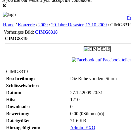
If you use our website you accept the conditions.
✖
Er
Home
/
Konzerte
/
2009
/
20 Jahre Desaster, 17.10.2009
/ CIMG831
Vorheriges Bild:
CIMG8318
CIMG8319
auf Facebook teile
CIMG8319
Beschreibung:
Die Ruhe vor dem Sturm
Schlüsselwörter:
Datum:
27.12.2009 20:31
Hits:
1210
Downloads:
0
Bewertung:
0.00 (0Stimme(n))
Dateigröße:
71.6 KB
Hinzugefügt von:
Admin_EXO