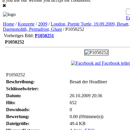
If you use our website you accept the conditions.
✖
Er
Home
/
Konzerte
/
2009
/
London, Purple Turtle, 19.09.2009, Besatt,
Daemonolith, Permafrost, Ghast
/ P1050252
Vorheriges Bild:
P1050251
P1050252
auf Facebook teile
P1050252
Beschreibung:
Besatt der Headliner
Schlüsselwörter:
Datum:
20.10.2009 20:36
Hits:
652
Downloads:
0
Bewertung:
0.00 (0Stimme(n))
Dateigröße:
49.4 KB