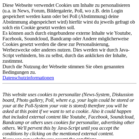
Diese Webseite verwendet Cookies um Inhalte zu personalisieren
(u.a. in News, Forum, Bildergalerie, Poll, wo z.B. dein Login
gespeichert werden kann oder bei Poll (Abstimmung) deine
Abstimmung abgespeichert wird) hierfür wirst du jeweils gefragt ob
solch ein Cookie gesetzt werden soll.
Es können auch durch eingebundene externe Inhalte wie Youtube,
Facebook, Soundcloud, Bandcamp oder Andere möglicherweise
Cookies gesetzt werden die diese zur Personalisierung,
Werbezwecke oder anderes nutzen. Dies werden wir durch Java-
Script verhindern, bis zu selbst, durch das anklicken der Inhalte,
zustimmst.
Durch die Nutzung der Webseite stimmen Sie oben genannten
Bedingungen zu.
Datenschutzinformationen
This website uses cookies to personalize (News-System, Diskussion
board, Photo gallery, Poll, where e.g. your login could be stored or
your at the Poll-System your vote is stored) therefore you will be
asked at this point if we want to set a cookie. Also it could happen
that included external content like Youtube, Facebook, Soundcloud,
Bandcamp or others uses cookies for personalize, advertising other
others. We'll pervent this by Java-Script until you accept the
conditions by clicking on the mentioned external content.