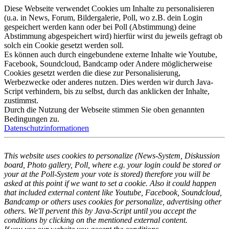
Diese Webseite verwendet Cookies um Inhalte zu personalisieren
(u.a. in News, Forum, Bildergalerie, Poll, wo z.B. dein Login
gespeichert werden kann oder bei Poll (Abstimmung) deine
Abstimmung abgespeichert wird) hierfür wirst du jeweils gefragt ob
solch ein Cookie gesetzt werden soll.
Es können auch durch eingebundene externe Inhalte wie Youtube,
Facebook, Soundcloud, Bandcamp oder Andere möglicherweise
Cookies gesetzt werden die diese zur Personalisierung,
Werbezwecke oder anderes nutzen. Dies werden wir durch Java-
Script verhindern, bis zu selbst, durch das anklicken der Inhalte,
zustimmst.
Durch die Nutzung der Webseite stimmen Sie oben genannten
Bedingungen zu.
Datenschutzinformationen
This website uses cookies to personalize (News-System, Diskussion
board, Photo gallery, Poll, where e.g. your login could be stored or
your at the Poll-System your vote is stored) therefore you will be
asked at this point if we want to set a cookie. Also it could happen
that included external content like Youtube, Facebook, Soundcloud,
Bandcamp or others uses cookies for personalize, advertising other
others. We'll pervent this by Java-Script until you accept the
conditions by clicking on the mentioned external content.