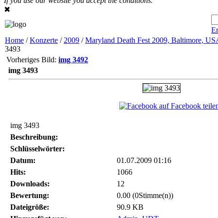
If you use our website you accept the conditions.
✖
Er
Home
/
Konzerte
/
2009
/
Maryland Death Fest 2009, Baltimore, US
3493
Vorheriges Bild:
img 3492
img 3493
auf Facebook teile
img 3493
Beschreibung:
Schlüsselwörter:
Datum:
01.07.2009 01:16
Hits:
1066
Downloads:
12
Bewertung:
0.00 (0Stimme(n))
Dateigröße:
90.9 KB