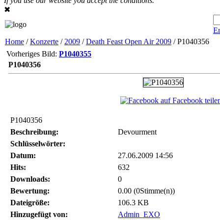
If you use our website you accept the conditions.
✖
Er
Home
/
Konzerte
/
2009
/
Death Feast Open Air 2009
/ P1040356
Vorheriges Bild:
P1040355
P1040356
auf Facebook teile
P1040356
Beschreibung:
Devourment
Schlüsselwörter:
Datum:
27.06.2009 14:56
Hits:
632
Downloads:
0
Bewertung:
0.00 (0Stimme(n))
Dateigröße:
106.3 KB
Hinzugefügt von:
Admin_EXO