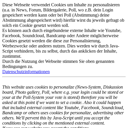
Diese Webseite verwendet Cookies um Inhalte zu personalisieren
(u.a. in News, Forum, Bildergalerie, Poll, wo z.B. dein Login
gespeichert werden kann oder bei Poll (Abstimmung) deine
Abstimmung abgespeichert wird) hierfür wirst du jeweils gefragt ob
solch ein Cookie gesetzt werden soll.
Es können auch durch eingebundene externe Inhalte wie Youtube,
Facebook, Soundcloud, Bandcamp oder Andere möglicherweise
Cookies gesetzt werden die diese zur Personalisierung,
Werbezwecke oder anderes nutzen. Dies werden wir durch Java-
Script verhindern, bis zu selbst, durch das anklicken der Inhalte,
zustimmst.
Durch die Nutzung der Webseite stimmen Sie oben genannten
Bedingungen zu.
Datenschutzinformationen
This website uses cookies to personalize (News-System, Diskussion
board, Photo gallery, Poll, where e.g. your login could be stored or
your at the Poll-System your vote is stored) therefore you will be
asked at this point if we want to set a cookie. Also it could happen
that included external content like Youtube, Facebook, Soundcloud,
Bandcamp or others uses cookies for personalize, advertising other
others. We'll pervent this by Java-Script until you accept the
conditions by clicking on the mentioned external content.