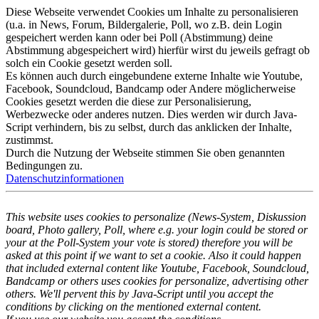
Diese Webseite verwendet Cookies um Inhalte zu personalisieren
(u.a. in News, Forum, Bildergalerie, Poll, wo z.B. dein Login
gespeichert werden kann oder bei Poll (Abstimmung) deine
Abstimmung abgespeichert wird) hierfür wirst du jeweils gefragt ob
solch ein Cookie gesetzt werden soll.
Es können auch durch eingebundene externe Inhalte wie Youtube,
Facebook, Soundcloud, Bandcamp oder Andere möglicherweise
Cookies gesetzt werden die diese zur Personalisierung,
Werbezwecke oder anderes nutzen. Dies werden wir durch Java-
Script verhindern, bis zu selbst, durch das anklicken der Inhalte,
zustimmst.
Durch die Nutzung der Webseite stimmen Sie oben genannten
Bedingungen zu.
Datenschutzinformationen
This website uses cookies to personalize (News-System, Diskussion
board, Photo gallery, Poll, where e.g. your login could be stored or
your at the Poll-System your vote is stored) therefore you will be
asked at this point if we want to set a cookie. Also it could happen
that included external content like Youtube, Facebook, Soundcloud,
Bandcamp or others uses cookies for personalize, advertising other
others. We'll pervent this by Java-Script until you accept the
conditions by clicking on the mentioned external content.