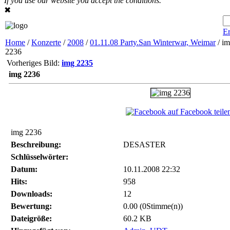
If you use our website you accept the conditions.
✖
Er
Home
/
Konzerte
/
2008
/
01.11.08 Party.San Winterwar, Weimar
/ i
2236
Vorheriges Bild:
img 2235
img 2236
auf Facebook teile
img 2236
Beschreibung:
DESASTER
Schlüsselwörter:
Datum:
10.11.2008 22:32
Hits:
958
Downloads:
12
Bewertung:
0.00 (0Stimme(n))
Dateigröße:
60.2 KB