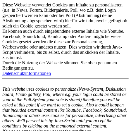
Diese Webseite verwendet Cookies um Inhalte zu personalisieren
(u.a. in News, Forum, Bildergalerie, Poll, wo z.B. dein Login
gespeichert werden kann oder bei Poll (Abstimmung) deine
Abstimmung abgespeichert wird) hierfür wirst du jeweils gefragt ob
solch ein Cookie gesetzt werden soll.
Es können auch durch eingebundene externe Inhalte wie Youtube,
Facebook, Soundcloud, Bandcamp oder Andere möglicherweise
Cookies gesetzt werden die diese zur Personalisierung,
Werbezwecke oder anderes nutzen. Dies werden wir durch Java-
Script verhindern, bis zu selbst, durch das anklicken der Inhalte,
zustimmst.
Durch die Nutzung der Webseite stimmen Sie oben genannten
Bedingungen zu.
Datenschutzinformationen
This website uses cookies to personalize (News-System, Diskussion
board, Photo gallery, Poll, where e.g. your login could be stored or
your at the Poll-System your vote is stored) therefore you will be
asked at this point if we want to set a cookie. Also it could happen
that included external content like Youtube, Facebook, Soundcloud,
Bandcamp or others uses cookies for personalize, advertising other
others. We'll pervent this by Java-Script until you accept the
conditions by clicking on the mentioned external content.