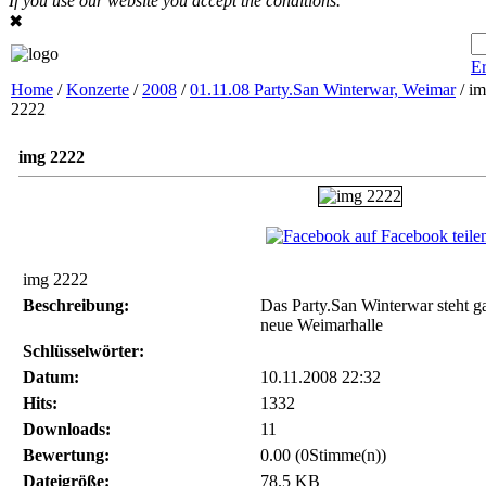
If you use our website you accept the conditions.
✖
Er
Home
/
Konzerte
/
2008
/
01.11.08 Party.San Winterwar, Weimar
/ i
2222
img 2222
auf Facebook teile
img 2222
Beschreibung:
Das Party.San Winterwar steht 
neue Weimarhalle
Schlüsselwörter:
Datum:
10.11.2008 22:32
Hits:
1332
Downloads:
11
Bewertung:
0.00 (0Stimme(n))
Dateigröße:
78.5 KB