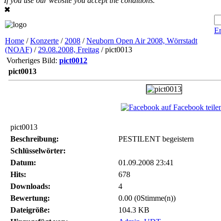
If you use our website you accept the conditions.
✖
Er
Home
/
Konzerte
/
2008
/
Neuborn Open Air 2008, Wörrstadt
(NOAF)
/
29.08.2008, Freitag
/ pict0013
Vorheriges Bild:
pict0012
pict0013
auf Facebook teile
pict0013
Beschreibung:
PESTILENT begeistern
Schlüsselwörter:
Datum:
01.09.2008 23:41
Hits:
678
Downloads:
4
Bewertung:
0.00 (0Stimme(n))
Dateigröße:
104.3 KB