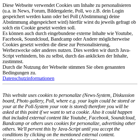
Diese Webseite verwendet Cookies um Inhalte zu personalisieren
(u.a. in News, Forum, Bildergalerie, Poll, wo z.B. dein Login
gespeichert werden kann oder bei Poll (Abstimmung) deine
Abstimmung abgespeichert wird) hierfür wirst du jeweils gefragt ob
solch ein Cookie gesetzt werden soll.
Es können auch durch eingebundene externe Inhalte wie Youtube,
Facebook, Soundcloud, Bandcamp oder Andere möglicherweise
Cookies gesetzt werden die diese zur Personalisierung,
Werbezwecke oder anderes nutzen. Dies werden wir durch Java-
Script verhindern, bis zu selbst, durch das anklicken der Inhalte,
zustimmst.
Durch die Nutzung der Webseite stimmen Sie oben genannten
Bedingungen zu.
Datenschutzinformationen
This website uses cookies to personalize (News-System, Diskussion
board, Photo gallery, Poll, where e.g. your login could be stored or
your at the Poll-System your vote is stored) therefore you will be
asked at this point if we want to set a cookie. Also it could happen
that included external content like Youtube, Facebook, Soundcloud,
Bandcamp or others uses cookies for personalize, advertising other
others. We'll pervent this by Java-Script until you accept the
conditions by clicking on the mentioned external content.