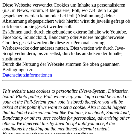
Diese Webseite verwendet Cookies um Inhalte zu personalisieren
(u.a. in News, Forum, Bildergalerie, Poll, wo z.B. dein Login
gespeichert werden kann oder bei Poll (Abstimmung) deine
Abstimmung abgespeichert wird) hierfür wirst du jeweils gefragt ob
solch ein Cookie gesetzt werden soll.
Es können auch durch eingebundene externe Inhalte wie Youtube,
Facebook, Soundcloud, Bandcamp oder Andere möglicherweise
Cookies gesetzt werden die diese zur Personalisierung,
Werbezwecke oder anderes nutzen. Dies werden wir durch Java-
Script verhindern, bis zu selbst, durch das anklicken der Inhalte,
zustimmst.
Durch die Nutzung der Webseite stimmen Sie oben genannten
Bedingungen zu.
Datenschutzinformationen
This website uses cookies to personalize (News-System, Diskussion
board, Photo gallery, Poll, where e.g. your login could be stored or
your at the Poll-System your vote is stored) therefore you will be
asked at this point if we want to set a cookie. Also it could happen
that included external content like Youtube, Facebook, Soundcloud,
Bandcamp or others uses cookies for personalize, advertising other
others. We'll pervent this by Java-Script until you accept the
conditions by clicking on the mentioned external content.