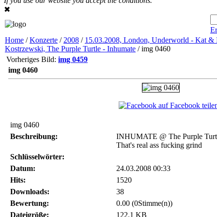
If you use our website you accept the conditions.
✖
Er
Home
/
Konzerte
/
2008
/
15.03.2008, London, Underworld - Kat 
Kostrzewski, The Purple Turtle - Inhumate
/ img 0460
Vorheriges Bild:
img 0459
img 0460
auf Facebook teile
img 0460
Beschreibung:
INHUMATE @ The Purple Turtl
That's real ass fucking grind
Schlüsselwörter:
Datum:
24.03.2008 00:33
Hits:
1520
Downloads:
38
Bewertung:
0.00 (0Stimme(n))
Dateigröße:
122.1 KB