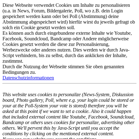
Diese Webseite verwendet Cookies um Inhalte zu personalisieren
(u.a. in News, Forum, Bildergalerie, Poll, wo z.B. dein Login
gespeichert werden kann oder bei Poll (Abstimmung) deine
Abstimmung abgespeichert wird) hierfür wirst du jeweils gefragt ob
solch ein Cookie gesetzt werden soll.
Es können auch durch eingebundene externe Inhalte wie Youtube,
Facebook, Soundcloud, Bandcamp oder Andere möglicherweise
Cookies gesetzt werden die diese zur Personalisierung,
Werbezwecke oder anderes nutzen. Dies werden wir durch Java-
Script verhindern, bis zu selbst, durch das anklicken der Inhalte,
zustimmst.
Durch die Nutzung der Webseite stimmen Sie oben genannten
Bedingungen zu.
Datenschutzinformationen
This website uses cookies to personalize (News-System, Diskussion
board, Photo gallery, Poll, where e.g. your login could be stored or
your at the Poll-System your vote is stored) therefore you will be
asked at this point if we want to set a cookie. Also it could happen
that included external content like Youtube, Facebook, Soundcloud,
Bandcamp or others uses cookies for personalize, advertising other
others. We'll pervent this by Java-Script until you accept the
conditions by clicking on the mentioned external content.