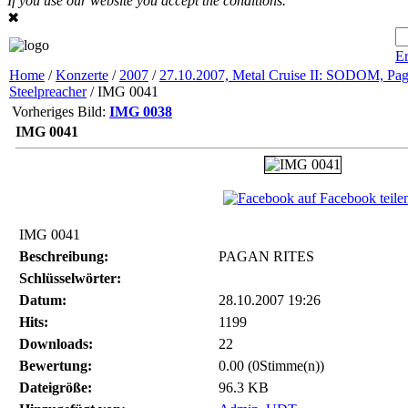
If you use our website you accept the conditions.
✖
Er
Home
/
Konzerte
/
2007
/
27.10.2007, Metal Cruise II: SODOM, Pag
Steelpreacher
/ IMG 0041
Vorheriges Bild:
IMG 0038
IMG 0041
auf Facebook teile
IMG 0041
Beschreibung:
PAGAN RITES
Schlüsselwörter:
Datum:
28.10.2007 19:26
Hits:
1199
Downloads:
22
Bewertung:
0.00 (0Stimme(n))
Dateigröße:
96.3 KB