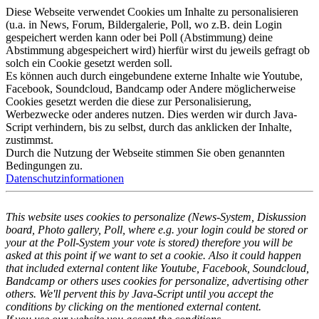
Diese Webseite verwendet Cookies um Inhalte zu personalisieren
(u.a. in News, Forum, Bildergalerie, Poll, wo z.B. dein Login
gespeichert werden kann oder bei Poll (Abstimmung) deine
Abstimmung abgespeichert wird) hierfür wirst du jeweils gefragt ob
solch ein Cookie gesetzt werden soll.
Es können auch durch eingebundene externe Inhalte wie Youtube,
Facebook, Soundcloud, Bandcamp oder Andere möglicherweise
Cookies gesetzt werden die diese zur Personalisierung,
Werbezwecke oder anderes nutzen. Dies werden wir durch Java-
Script verhindern, bis zu selbst, durch das anklicken der Inhalte,
zustimmst.
Durch die Nutzung der Webseite stimmen Sie oben genannten
Bedingungen zu.
Datenschutzinformationen
This website uses cookies to personalize (News-System, Diskussion
board, Photo gallery, Poll, where e.g. your login could be stored or
your at the Poll-System your vote is stored) therefore you will be
asked at this point if we want to set a cookie. Also it could happen
that included external content like Youtube, Facebook, Soundcloud,
Bandcamp or others uses cookies for personalize, advertising other
others. We'll pervent this by Java-Script until you accept the
conditions by clicking on the mentioned external content.