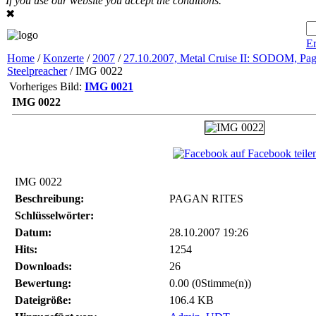
If you use our website you accept the conditions.
✖
Er
Home
/
Konzerte
/
2007
/
27.10.2007, Metal Cruise II: SODOM, Pag
Steelpreacher
/ IMG 0022
Vorheriges Bild:
IMG 0021
IMG 0022
auf Facebook teile
IMG 0022
Beschreibung:
PAGAN RITES
Schlüsselwörter:
Datum:
28.10.2007 19:26
Hits:
1254
Downloads:
26
Bewertung:
0.00 (0Stimme(n))
Dateigröße:
106.4 KB