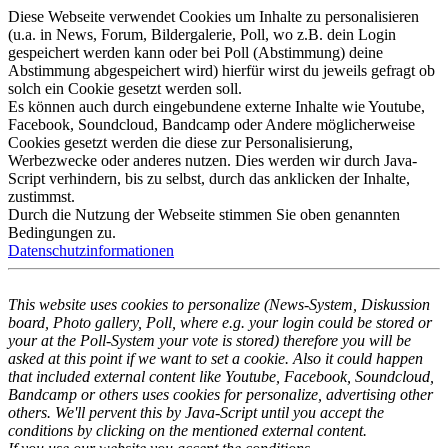
Diese Webseite verwendet Cookies um Inhalte zu personalisieren
(u.a. in News, Forum, Bildergalerie, Poll, wo z.B. dein Login
gespeichert werden kann oder bei Poll (Abstimmung) deine
Abstimmung abgespeichert wird) hierfür wirst du jeweils gefragt ob
solch ein Cookie gesetzt werden soll.
Es können auch durch eingebundene externe Inhalte wie Youtube,
Facebook, Soundcloud, Bandcamp oder Andere möglicherweise
Cookies gesetzt werden die diese zur Personalisierung,
Werbezwecke oder anderes nutzen. Dies werden wir durch Java-
Script verhindern, bis zu selbst, durch das anklicken der Inhalte,
zustimmst.
Durch die Nutzung der Webseite stimmen Sie oben genannten
Bedingungen zu.
Datenschutzinformationen
This website uses cookies to personalize (News-System, Diskussion
board, Photo gallery, Poll, where e.g. your login could be stored or
your at the Poll-System your vote is stored) therefore you will be
asked at this point if we want to set a cookie. Also it could happen
that included external content like Youtube, Facebook, Soundcloud,
Bandcamp or others uses cookies for personalize, advertising other
others. We'll pervent this by Java-Script until you accept the
conditions by clicking on the mentioned external content.