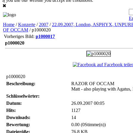
If you use our website you accept the conditions.
✖
Er
Home
/
Konzerte
/
2007
/
22.09.2007, London, ASPHYX, UNPU
OF OCCAM
/ p1000020
Vorheriges Bild:
p1000017
p1000020
auf Facebook teile
p1000020
Beschreibung:
RAZOR OF OCCAM
Matt - also playing with Agatus,
Schlüsselwörter:
Datum:
26.09.2007 00:05
Hits:
1127
Downloads:
14
Bewertung:
0.00 (0Stimme(n))
Dateigröße:
76.8 KB