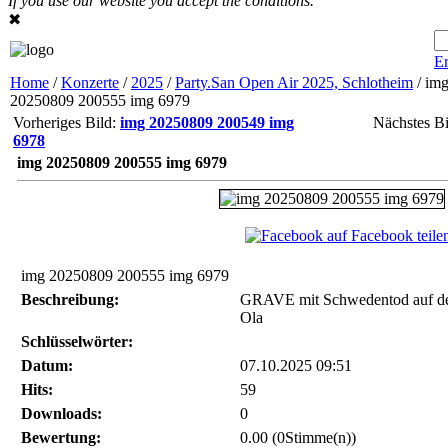
If you use our website you accept the conditions.
✖
Er
Home
/
Konzerte
/
2025
/
Party.San Open Air 2025, Schlotheim
/ im
20250809 200555 img 6979
Vorheriges Bild:
img 20250809 200549 img
Nächstes Bi
6978
img 20250809 200555 img 6979
auf Facebook teile
img 20250809 200555 img 6979
Beschreibung:
GRAVE mit Schwedentod auf 
Ola
Schlüsselwörter:
Datum:
07.10.2025 09:51
Hits:
59
Downloads:
0
Bewertung:
0.00 (0Stimme(n))