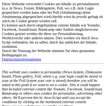
Diese Webseite verwendet Cookies um Inhalte zu personalisieren
(u.a. in News, Forum, Bildergalerie, Poll, wo z.B. dein Login
gespeichert werden kann oder bei Poll (Abstimmung) deine
Abstimmung abgespeichert wird) hierfür wirst du jeweils gefragt ob
solch ein Cookie gesetzt werden soll.
Es können auch durch eingebundene externe Inhalte wie Youtube,
Facebook, Soundcloud, Bandcamp oder Andere möglicherweise
Cookies gesetzt werden die diese zur Personalisierung,
Werbezwecke oder anderes nutzen. Dies werden wir durch Java-
Script verhindern, bis zu selbst, durch das anklicken der Inhalte,
zustimmst.
Durch die Nutzung der Webseite stimmen Sie oben genannten
Bedingungen zu.
Datenschutzinformationen
This website uses cookies to personalize (News-System, Diskussion
board, Photo gallery, Poll, where e.g. your login could be stored or
your at the Poll-System your vote is stored) therefore you will be
asked at this point if we want to set a cookie. Also it could happen
that included external content like Youtube, Facebook, Soundcloud,
Bandcamp or others uses cookies for personalize, advertising other
others. We'll pervent this by Java-Script until you accept the
conditions by clicking on the mentioned external content.