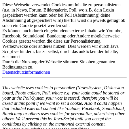
Diese Webseite verwendet Cookies um Inhalte zu personalisieren
(u.a. in News, Forum, Bildergalerie, Poll, wo z.B. dein Login
gespeichert werden kann oder bei Poll (Abstimmung) deine
Abstimmung abgespeichert wird) hierfür wirst du jeweils gefragt ob
solch ein Cookie gesetzt werden soll.
Es können auch durch eingebundene externe Inhalte wie Youtube,
Facebook, Soundcloud, Bandcamp oder Andere möglicherweise
Cookies gesetzt werden die diese zur Personalisierung,
Werbezwecke oder anderes nutzen. Dies werden wir durch Java-
Script verhindern, bis zu selbst, durch das anklicken der Inhalte,
zustimmst.
Durch die Nutzung der Webseite stimmen Sie oben genannten
Bedingungen zu.
Datenschutzinformationen
This website uses cookies to personalize (News-System, Diskussion
board, Photo gallery, Poll, where e.g. your login could be stored or
your at the Poll-System your vote is stored) therefore you will be
asked at this point if we want to set a cookie. Also it could happen
that included external content like Youtube, Facebook, Soundcloud,
Bandcamp or others uses cookies for personalize, advertising other
others. We'll pervent this by Java-Script until you accept the
conditions by clicking on the mentioned external content.