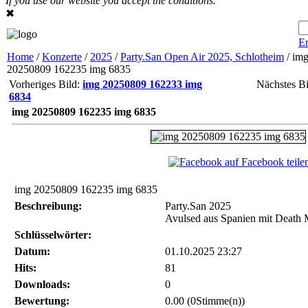
If you use our website you accept the conditions.
✖
Er
Home
/
Konzerte
/
2025
/
Party.San Open Air 2025, Schlotheim
/ im
20250809 162235 img 6835
Vorheriges Bild:
img 20250809 162233 img
Nächstes Bi
6834
img 20250809 162235 img 6835
auf Facebook teile
img 20250809 162235 img 6835
Beschreibung:
Party.San 2025
Avulsed aus Spanien mit Death M
Schlüsselwörter:
Datum:
01.10.2025 23:27
Hits:
81
Downloads:
0
Bewertung:
0.00 (0Stimme(n))