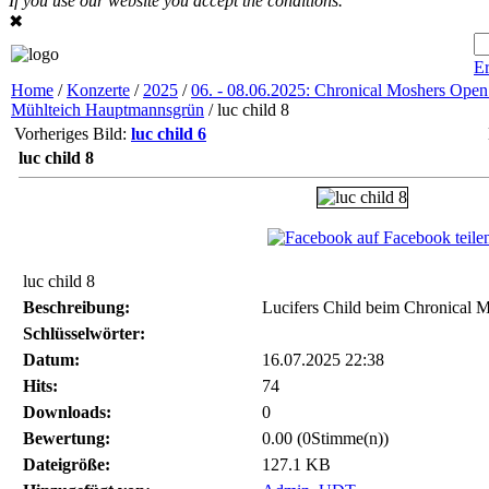
If you use our website you accept the conditions.
✖
Er
Home
/
Konzerte
/
2025
/
06. - 08.06.2025: Chronical Moshers Open 
Mühlteich Hauptmannsgrün
/ luc child 8
Vorheriges Bild:
luc child 6
luc child 8
auf Facebook teile
luc child 8
Beschreibung:
Lucifers Child beim Chronical 
Schlüsselwörter:
Datum:
16.07.2025 22:38
Hits:
74
Downloads:
0
Bewertung:
0.00 (0Stimme(n))
Dateigröße:
127.1 KB