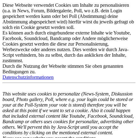
Diese Webseite verwendet Cookies um Inhalte zu personalisieren
(u.a. in News, Forum, Bildergalerie, Poll, wo z.B. dein Login
gespeichert werden kann oder bei Poll (Abstimmung) deine
Abstimmung abgespeichert wird) hierfür wirst du jeweils gefragt ob
solch ein Cookie gesetzt werden soll.
Es können auch durch eingebundene externe Inhalte wie Youtube,
Facebook, Soundcloud, Bandcamp oder Andere möglicherweise
Cookies gesetzt werden die diese zur Personalisierung,
Werbezwecke oder anderes nutzen. Dies werden wir durch Java-
Script verhindern, bis zu selbst, durch das anklicken der Inhalte,
zustimmst.
Durch die Nutzung der Webseite stimmen Sie oben genannten
Bedingungen zu.
Datenschutzinformationen
This website uses cookies to personalize (News-System, Diskussion
board, Photo gallery, Poll, where e.g. your login could be stored or
your at the Poll-System your vote is stored) therefore you will be
asked at this point if we want to set a cookie. Also it could happen
that included external content like Youtube, Facebook, Soundcloud,
Bandcamp or others uses cookies for personalize, advertising other
others. We'll pervent this by Java-Script until you accept the
conditions by clicking on the mentioned external content.