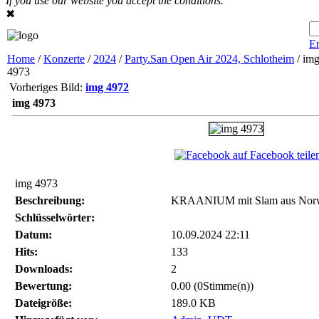
If you use our website you accept the conditions.
✖
Er
Home
/
Konzerte
/
2024
/
Party.San Open Air 2024, Schlotheim
/ im
4973
Vorheriges Bild:
img 4972
img 4973
auf Facebook teile
img 4973
Beschreibung:
KRAANIUM mit Slam aus Nor
Schlüsselwörter:
Datum:
10.09.2024 22:11
Hits:
133
Downloads:
2
Bewertung:
0.00 (0Stimme(n))
Dateigröße:
189.0 KB