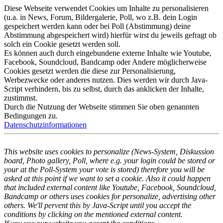
Diese Webseite verwendet Cookies um Inhalte zu personalisieren
(u.a. in News, Forum, Bildergalerie, Poll, wo z.B. dein Login
gespeichert werden kann oder bei Poll (Abstimmung) deine
Abstimmung abgespeichert wird) hierfür wirst du jeweils gefragt ob
solch ein Cookie gesetzt werden soll.
Es können auch durch eingebundene externe Inhalte wie Youtube,
Facebook, Soundcloud, Bandcamp oder Andere möglicherweise
Cookies gesetzt werden die diese zur Personalisierung,
Werbezwecke oder anderes nutzen. Dies werden wir durch Java-
Script verhindern, bis zu selbst, durch das anklicken der Inhalte,
zustimmst.
Durch die Nutzung der Webseite stimmen Sie oben genannten
Bedingungen zu.
Datenschutzinformationen
This website uses cookies to personalize (News-System, Diskussion
board, Photo gallery, Poll, where e.g. your login could be stored or
your at the Poll-System your vote is stored) therefore you will be
asked at this point if we want to set a cookie. Also it could happen
that included external content like Youtube, Facebook, Soundcloud,
Bandcamp or others uses cookies for personalize, advertising other
others. We'll pervent this by Java-Script until you accept the
conditions by clicking on the mentioned external content.