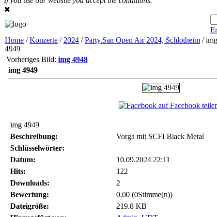
If you use our website you accept the conditions.
✖
Er
Home
/
Konzerte
/
2024
/
Party.San Open Air 2024, Schlotheim
/ im
4949
Vorheriges Bild:
img 4948
img 4949
auf Facebook teile
img 4949
Beschreibung:
Vorga mit SCFI Black Metal
Schlüsselwörter:
Datum:
10.09.2024 22:11
Hits:
122
Downloads:
2
Bewertung:
0.00 (0Stimme(n))
Dateigröße:
219.8 KB