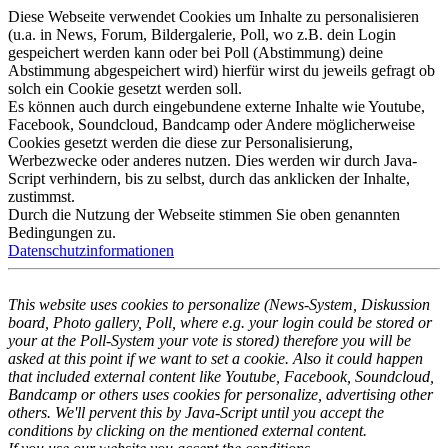
Diese Webseite verwendet Cookies um Inhalte zu personalisieren
(u.a. in News, Forum, Bildergalerie, Poll, wo z.B. dein Login
gespeichert werden kann oder bei Poll (Abstimmung) deine
Abstimmung abgespeichert wird) hierfür wirst du jeweils gefragt ob
solch ein Cookie gesetzt werden soll.
Es können auch durch eingebundene externe Inhalte wie Youtube,
Facebook, Soundcloud, Bandcamp oder Andere möglicherweise
Cookies gesetzt werden die diese zur Personalisierung,
Werbezwecke oder anderes nutzen. Dies werden wir durch Java-
Script verhindern, bis zu selbst, durch das anklicken der Inhalte,
zustimmst.
Durch die Nutzung der Webseite stimmen Sie oben genannten
Bedingungen zu.
Datenschutzinformationen
This website uses cookies to personalize (News-System, Diskussion
board, Photo gallery, Poll, where e.g. your login could be stored or
your at the Poll-System your vote is stored) therefore you will be
asked at this point if we want to set a cookie. Also it could happen
that included external content like Youtube, Facebook, Soundcloud,
Bandcamp or others uses cookies for personalize, advertising other
others. We'll pervent this by Java-Script until you accept the
conditions by clicking on the mentioned external content.