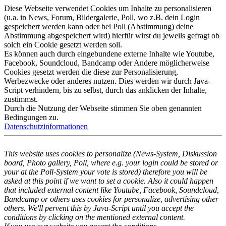
Diese Webseite verwendet Cookies um Inhalte zu personalisieren
(u.a. in News, Forum, Bildergalerie, Poll, wo z.B. dein Login
gespeichert werden kann oder bei Poll (Abstimmung) deine
Abstimmung abgespeichert wird) hierfür wirst du jeweils gefragt ob
solch ein Cookie gesetzt werden soll.
Es können auch durch eingebundene externe Inhalte wie Youtube,
Facebook, Soundcloud, Bandcamp oder Andere möglicherweise
Cookies gesetzt werden die diese zur Personalisierung,
Werbezwecke oder anderes nutzen. Dies werden wir durch Java-
Script verhindern, bis zu selbst, durch das anklicken der Inhalte,
zustimmst.
Durch die Nutzung der Webseite stimmen Sie oben genannten
Bedingungen zu.
Datenschutzinformationen
This website uses cookies to personalize (News-System, Diskussion
board, Photo gallery, Poll, where e.g. your login could be stored or
your at the Poll-System your vote is stored) therefore you will be
asked at this point if we want to set a cookie. Also it could happen
that included external content like Youtube, Facebook, Soundcloud,
Bandcamp or others uses cookies for personalize, advertising other
others. We'll pervent this by Java-Script until you accept the
conditions by clicking on the mentioned external content.