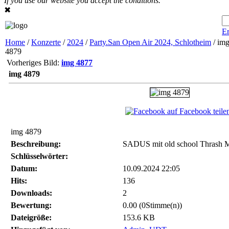
If you use our website you accept the conditions.
✖
Er
Home
/
Konzerte
/
2024
/
Party.San Open Air 2024, Schlotheim
/ im
4879
Vorheriges Bild:
img 4877
img 4879
auf Facebook teile
img 4879
Beschreibung:
SADUS mit old school Thrash 
Schlüsselwörter:
Datum:
10.09.2024 22:05
Hits:
136
Downloads:
2
Bewertung:
0.00 (0Stimme(n))
Dateigröße:
153.6 KB