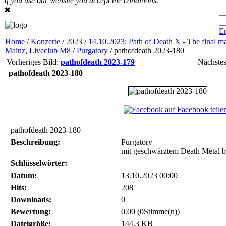
If you use our website you accept the conditions.
✖
Er
Home
/
Konzerte
/
2023
/
14.10.2023: Path of Death X - The final ma
Mainz, Liveclub M8
/
Purgatory
/ pathofdeath 2023-180
Vorheriges Bild:
pathofdeath 2023-179
Nächstes
pathofdeath 2023-180
auf Facebook teile
pathofdeath 2023-180
Beschreibung:
Purgatory
mit geschwärztem Death Metal 
Schlüsselwörter:
Datum:
13.10.2023 00:00
Hits:
208
Downloads:
0
Bewertung:
0.00 (0Stimme(n))
Dateigröße:
144.3 KB