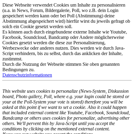
Diese Webseite verwendet Cookies um Inhalte zu personalisieren
(u.a. in News, Forum, Bildergalerie, Poll, wo z.B. dein Login
gespeichert werden kann oder bei Poll (Abstimmung) deine
Abstimmung abgespeichert wird) hierfür wirst du jeweils gefragt ob
solch ein Cookie gesetzt werden soll.
Es können auch durch eingebundene externe Inhalte wie Youtube,
Facebook, Soundcloud, Bandcamp oder Andere möglicherweise
Cookies gesetzt werden die diese zur Personalisierung,
Werbezwecke oder anderes nutzen. Dies werden wir durch Java-
Script verhindern, bis zu selbst, durch das anklicken der Inhalte,
zustimmst.
Durch die Nutzung der Webseite stimmen Sie oben genannten
Bedingungen zu.
Datenschutzinformationen
This website uses cookies to personalize (News-System, Diskussion
board, Photo gallery, Poll, where e.g. your login could be stored or
your at the Poll-System your vote is stored) therefore you will be
asked at this point if we want to set a cookie. Also it could happen
that included external content like Youtube, Facebook, Soundcloud,
Bandcamp or others uses cookies for personalize, advertising other
others. We'll pervent this by Java-Script until you accept the
conditions by clicking on the mentioned external content.