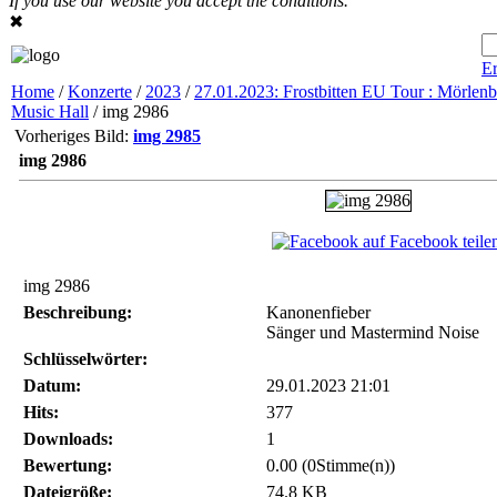
If you use our website you accept the conditions.
✖
Er
Home
/
Konzerte
/
2023
/
27.01.2023: Frostbitten EU Tour : Mörlenb
Music Hall
/ img 2986
Vorheriges Bild:
img 2985
img 2986
auf Facebook teile
img 2986
Beschreibung:
Kanonenfieber
Sänger und Mastermind Noise
Schlüsselwörter:
Datum:
29.01.2023 21:01
Hits:
377
Downloads:
1
Bewertung:
0.00 (0Stimme(n))
Dateigröße:
74.8 KB