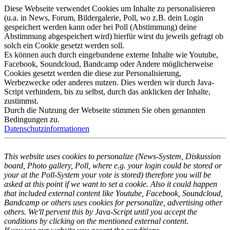
Diese Webseite verwendet Cookies um Inhalte zu personalisieren
(u.a. in News, Forum, Bildergalerie, Poll, wo z.B. dein Login
gespeichert werden kann oder bei Poll (Abstimmung) deine
Abstimmung abgespeichert wird) hierfür wirst du jeweils gefragt ob
solch ein Cookie gesetzt werden soll.
Es können auch durch eingebundene externe Inhalte wie Youtube,
Facebook, Soundcloud, Bandcamp oder Andere möglicherweise
Cookies gesetzt werden die diese zur Personalisierung,
Werbezwecke oder anderes nutzen. Dies werden wir durch Java-
Script verhindern, bis zu selbst, durch das anklicken der Inhalte,
zustimmst.
Durch die Nutzung der Webseite stimmen Sie oben genannten
Bedingungen zu.
Datenschutzinformationen
This website uses cookies to personalize (News-System, Diskussion
board, Photo gallery, Poll, where e.g. your login could be stored or
your at the Poll-System your vote is stored) therefore you will be
asked at this point if we want to set a cookie. Also it could happen
that included external content like Youtube, Facebook, Soundcloud,
Bandcamp or others uses cookies for personalize, advertising other
others. We'll pervent this by Java-Script until you accept the
conditions by clicking on the mentioned external content.