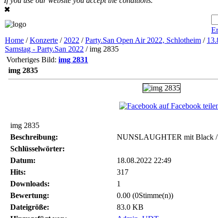
If you use our website you accept the conditions.
✖
Er
Home
/
Konzerte
/
2022
/
Party.San Open Air 2022, Schlotheim
/
13.
Samstag - Party.San 2022
/ img 2835
Vorheriges Bild:
img 2831
img 2835
auf Facebook teile
img 2835
Beschreibung:
NUNSLAUGHTER mit Black / T
Schlüsselwörter:
Datum:
18.08.2022 22:49
Hits:
317
Downloads:
1
Bewertung:
0.00 (0Stimme(n))
Dateigröße:
83.0 KB