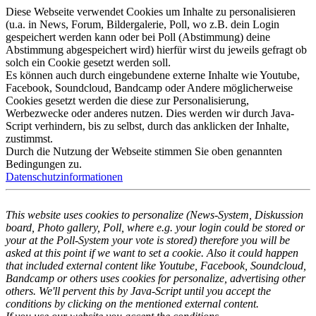
Diese Webseite verwendet Cookies um Inhalte zu personalisieren
(u.a. in News, Forum, Bildergalerie, Poll, wo z.B. dein Login
gespeichert werden kann oder bei Poll (Abstimmung) deine
Abstimmung abgespeichert wird) hierfür wirst du jeweils gefragt ob
solch ein Cookie gesetzt werden soll.
Es können auch durch eingebundene externe Inhalte wie Youtube,
Facebook, Soundcloud, Bandcamp oder Andere möglicherweise
Cookies gesetzt werden die diese zur Personalisierung,
Werbezwecke oder anderes nutzen. Dies werden wir durch Java-
Script verhindern, bis zu selbst, durch das anklicken der Inhalte,
zustimmst.
Durch die Nutzung der Webseite stimmen Sie oben genannten
Bedingungen zu.
Datenschutzinformationen
This website uses cookies to personalize (News-System, Diskussion
board, Photo gallery, Poll, where e.g. your login could be stored or
your at the Poll-System your vote is stored) therefore you will be
asked at this point if we want to set a cookie. Also it could happen
that included external content like Youtube, Facebook, Soundcloud,
Bandcamp or others uses cookies for personalize, advertising other
others. We'll pervent this by Java-Script until you accept the
conditions by clicking on the mentioned external content.