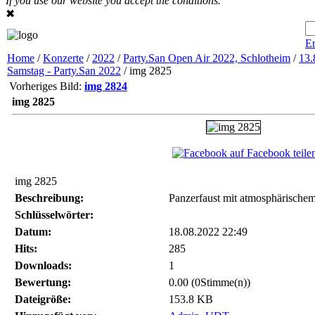
If you use our website you accept the conditions.
✖
Er
Home
/
Konzerte
/
2022
/
Party.San Open Air 2022, Schlotheim
/
13.
Samstag - Party.San 2022
/ img 2825
Vorheriges Bild:
img 2824
img 2825
auf Facebook teile
img 2825
Beschreibung:
Panzerfaust mit atmosphärische
Schlüsselwörter:
Datum:
18.08.2022 22:49
Hits:
285
Downloads:
1
Bewertung:
0.00 (0Stimme(n))
Dateigröße:
153.8 KB