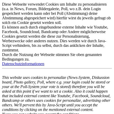
Diese Webseite verwendet Cookies um Inhalte zu personalisieren
(u.a. in News, Forum, Bildergalerie, Poll, wo z.B. dein Login
gespeichert werden kann oder bei Poll (Abstimmung) deine
Abstimmung abgespeichert wird) hierfür wirst du jeweils gefragt ob
solch ein Cookie gesetzt werden soll.
Es können auch durch eingebundene externe Inhalte wie Youtube,
Facebook, Soundcloud, Bandcamp oder Andere möglicherweise
Cookies gesetzt werden die diese zur Personalisierung,
Werbezwecke oder anderes nutzen. Dies werden wir durch Java-
Script verhindern, bis zu selbst, durch das anklicken der Inhalte,
zustimmst.
Durch die Nutzung der Webseite stimmen Sie oben genannten
Bedingungen zu.
Datenschutzinformationen
This website uses cookies to personalize (News-System, Diskussion
board, Photo gallery, Poll, where e.g. your login could be stored or
your at the Poll-System your vote is stored) therefore you will be
asked at this point if we want to set a cookie. Also it could happen
that included external content like Youtube, Facebook, Soundcloud,
Bandcamp or others uses cookies for personalize, advertising other
others. We'll pervent this by Java-Script until you accept the
conditions by clicking on the mentioned external content.