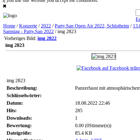
If you use our website you accept the conditions.
✖
Er
Home
/
Konzerte
/
2022
/
Party.San Open Air 2022, Schlotheim
/
13.
Samstag - Party.San 2022
/ img 2823
Vorheriges Bild:
img 2822
img 2823
auf Facebook teile
img 2823
Beschreibung:
Panzerfaust mit atmosphärische
Schlüsselwörter:
Datum:
18.08.2022 22:46
Hits:
285
Downloads:
1
Bewertung:
0.00 (0Stimme(n))
Dateigröße:
85.4 KB