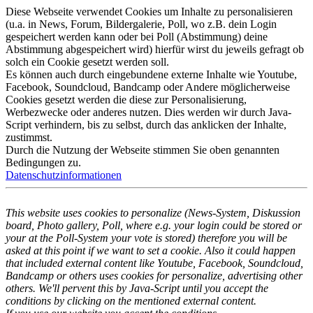
Diese Webseite verwendet Cookies um Inhalte zu personalisieren
(u.a. in News, Forum, Bildergalerie, Poll, wo z.B. dein Login
gespeichert werden kann oder bei Poll (Abstimmung) deine
Abstimmung abgespeichert wird) hierfür wirst du jeweils gefragt ob
solch ein Cookie gesetzt werden soll.
Es können auch durch eingebundene externe Inhalte wie Youtube,
Facebook, Soundcloud, Bandcamp oder Andere möglicherweise
Cookies gesetzt werden die diese zur Personalisierung,
Werbezwecke oder anderes nutzen. Dies werden wir durch Java-
Script verhindern, bis zu selbst, durch das anklicken der Inhalte,
zustimmst.
Durch die Nutzung der Webseite stimmen Sie oben genannten
Bedingungen zu.
Datenschutzinformationen
This website uses cookies to personalize (News-System, Diskussion
board, Photo gallery, Poll, where e.g. your login could be stored or
your at the Poll-System your vote is stored) therefore you will be
asked at this point if we want to set a cookie. Also it could happen
that included external content like Youtube, Facebook, Soundcloud,
Bandcamp or others uses cookies for personalize, advertising other
others. We'll pervent this by Java-Script until you accept the
conditions by clicking on the mentioned external content.