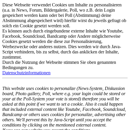
Diese Webseite verwendet Cookies um Inhalte zu personalisieren
(u.a. in News, Forum, Bildergalerie, Poll, wo z.B. dein Login
gespeichert werden kann oder bei Poll (Abstimmung) deine
Abstimmung abgespeichert wird) hierfür wirst du jeweils gefragt ob
solch ein Cookie gesetzt werden soll.
Es können auch durch eingebundene externe Inhalte wie Youtube,
Facebook, Soundcloud, Bandcamp oder Andere möglicherweise
Cookies gesetzt werden die diese zur Personalisierung,
Werbezwecke oder anderes nutzen. Dies werden wir durch Java-
Script verhindern, bis zu selbst, durch das anklicken der Inhalte,
zustimmst.
Durch die Nutzung der Webseite stimmen Sie oben genannten
Bedingungen zu.
Datenschutzinformationen
This website uses cookies to personalize (News-System, Diskussion
board, Photo gallery, Poll, where e.g. your login could be stored or
your at the Poll-System your vote is stored) therefore you will be
asked at this point if we want to set a cookie. Also it could happen
that included external content like Youtube, Facebook, Soundcloud,
Bandcamp or others uses cookies for personalize, advertising other
others. We'll pervent this by Java-Script until you accept the
conditions by clicking on the mentioned external content.