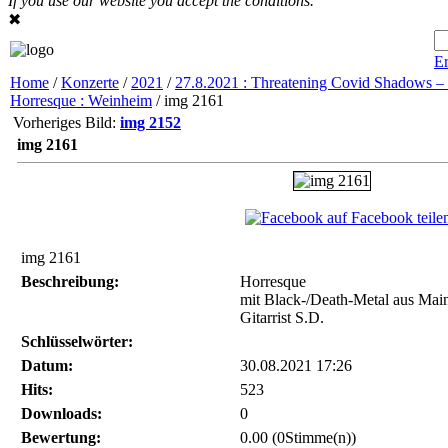
If you use our website you accept the conditions.
✖
Er
Home
/
Konzerte
/
2021
/
27.8.2021 : Threatening Covid Shadows – 
Horresque : Weinheim
/ img 2161
Vorheriges Bild:
img 2152
img 2161
auf Facebook teile
img 2161
Beschreibung:
Horresque
mit Black-/Death-Metal aus Mai
Gitarrist S.D.
Schlüsselwörter:
Datum:
30.08.2021 17:26
Hits:
523
Downloads:
0
Bewertung:
0.00 (0Stimme(n))