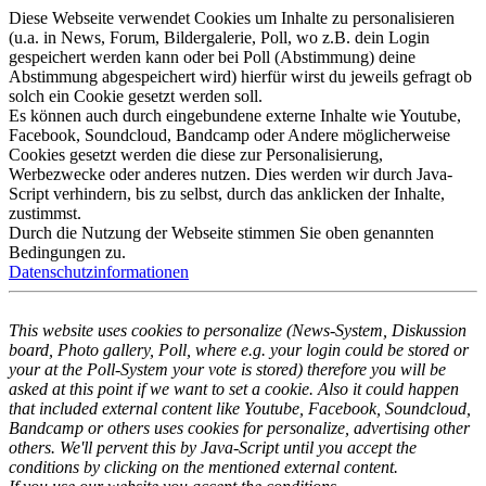
Diese Webseite verwendet Cookies um Inhalte zu personalisieren
(u.a. in News, Forum, Bildergalerie, Poll, wo z.B. dein Login
gespeichert werden kann oder bei Poll (Abstimmung) deine
Abstimmung abgespeichert wird) hierfür wirst du jeweils gefragt ob
solch ein Cookie gesetzt werden soll.
Es können auch durch eingebundene externe Inhalte wie Youtube,
Facebook, Soundcloud, Bandcamp oder Andere möglicherweise
Cookies gesetzt werden die diese zur Personalisierung,
Werbezwecke oder anderes nutzen. Dies werden wir durch Java-
Script verhindern, bis zu selbst, durch das anklicken der Inhalte,
zustimmst.
Durch die Nutzung der Webseite stimmen Sie oben genannten
Bedingungen zu.
Datenschutzinformationen
This website uses cookies to personalize (News-System, Diskussion
board, Photo gallery, Poll, where e.g. your login could be stored or
your at the Poll-System your vote is stored) therefore you will be
asked at this point if we want to set a cookie. Also it could happen
that included external content like Youtube, Facebook, Soundcloud,
Bandcamp or others uses cookies for personalize, advertising other
others. We'll pervent this by Java-Script until you accept the
conditions by clicking on the mentioned external content.