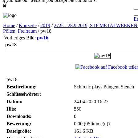
If you use our website you accept the conditions.
✖
Er
Home
/
Konzerte
/
2019
/
27.9. - 28.9.2019, STP METALWEEKEND
Pölten, Frei:raum
/ pw18
Vorheriges Bild:
pw16
pw18
auf Facebook teile
pw18
Beschreibung:
Schirenc plays Pungent Stench
Schlüsselwörter:
Datum:
24.04.2020 16:27
Hits:
550
Downloads:
0
Bewertung:
0.00 (0Stimme(n))
Dateigröße:
161.6 KB