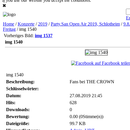
If you use our website you accept the conditions.
✖
Er
Home
/
Konzerte
/
2019
/
Party.San Open Air 2019, Schlotheim
/
9.8
Freitag
/ img 1540
Vorheriges Bild:
img 1537
img 1540
auf Facebook teile
img 1540
Beschreibung:
Fans bei THE CROWN
Schlüsselwörter:
Datum:
27.08.2019 21:45
Hits:
628
Downloads:
0
Bewertung:
0.00 (0Stimme(n))
Dateigröße:
99.7 KB