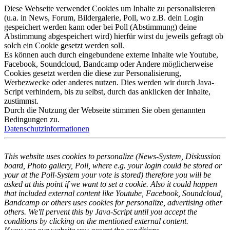
Diese Webseite verwendet Cookies um Inhalte zu personalisieren
(u.a. in News, Forum, Bildergalerie, Poll, wo z.B. dein Login
gespeichert werden kann oder bei Poll (Abstimmung) deine
Abstimmung abgespeichert wird) hierfür wirst du jeweils gefragt ob
solch ein Cookie gesetzt werden soll.
Es können auch durch eingebundene externe Inhalte wie Youtube,
Facebook, Soundcloud, Bandcamp oder Andere möglicherweise
Cookies gesetzt werden die diese zur Personalisierung,
Werbezwecke oder anderes nutzen. Dies werden wir durch Java-
Script verhindern, bis zu selbst, durch das anklicken der Inhalte,
zustimmst.
Durch die Nutzung der Webseite stimmen Sie oben genannten
Bedingungen zu.
Datenschutzinformationen
This website uses cookies to personalize (News-System, Diskussion
board, Photo gallery, Poll, where e.g. your login could be stored or
your at the Poll-System your vote is stored) therefore you will be
asked at this point if we want to set a cookie. Also it could happen
that included external content like Youtube, Facebook, Soundcloud,
Bandcamp or others uses cookies for personalize, advertising other
others. We'll pervent this by Java-Script until you accept the
conditions by clicking on the mentioned external content.