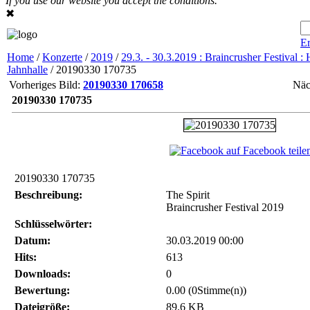
If you use our website you accept the conditions.
✖
Er
Home
/
Konzerte
/
2019
/
29.3. - 30.3.2019 : Braincrusher Festival : 
Jahnhalle
/ 20190330 170735
Vorheriges Bild:
20190330 170658
Näch
20190330 170735
auf Facebook teile
20190330 170735
Beschreibung:
The Spirit
Braincrusher Festival 2019
Schlüsselwörter:
Datum:
30.03.2019 00:00
Hits:
613
Downloads:
0
Bewertung:
0.00 (0Stimme(n))
Dateigröße:
89.6 KB