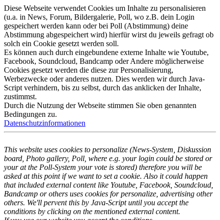
Diese Webseite verwendet Cookies um Inhalte zu personalisieren
(u.a. in News, Forum, Bildergalerie, Poll, wo z.B. dein Login
gespeichert werden kann oder bei Poll (Abstimmung) deine
Abstimmung abgespeichert wird) hierfür wirst du jeweils gefragt ob
solch ein Cookie gesetzt werden soll.
Es können auch durch eingebundene externe Inhalte wie Youtube,
Facebook, Soundcloud, Bandcamp oder Andere möglicherweise
Cookies gesetzt werden die diese zur Personalisierung,
Werbezwecke oder anderes nutzen. Dies werden wir durch Java-
Script verhindern, bis zu selbst, durch das anklicken der Inhalte,
zustimmst.
Durch die Nutzung der Webseite stimmen Sie oben genannten
Bedingungen zu.
Datenschutzinformationen
This website uses cookies to personalize (News-System, Diskussion
board, Photo gallery, Poll, where e.g. your login could be stored or
your at the Poll-System your vote is stored) therefore you will be
asked at this point if we want to set a cookie. Also it could happen
that included external content like Youtube, Facebook, Soundcloud,
Bandcamp or others uses cookies for personalize, advertising other
others. We'll pervent this by Java-Script until you accept the
conditions by clicking on the mentioned external content.