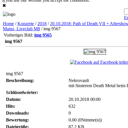
If you use our website you accept the conditions.
✖
Er
Home
/
Konzerte
/
2018
/
20.10.2018: Path of Death VII + Aftershow
Mainz, Liveclub M8
/ img 9567
Vorheriges Bild:
img 9565
img 9567
auf Facebook teile
img 9567
Beschreibung:
Nekrovault
mit finsterem Death Metal beim
Schlüsselwörter:
Datum:
20.10.2018 00:00
Hits:
632
Downloads:
0
Bewertung:
0.00 (0Stimme(n))
Dateigröße:
87.2 KB