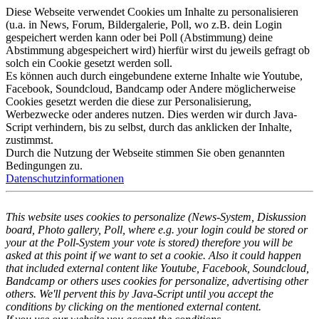
Diese Webseite verwendet Cookies um Inhalte zu personalisieren
(u.a. in News, Forum, Bildergalerie, Poll, wo z.B. dein Login
gespeichert werden kann oder bei Poll (Abstimmung) deine
Abstimmung abgespeichert wird) hierfür wirst du jeweils gefragt ob
solch ein Cookie gesetzt werden soll.
Es können auch durch eingebundene externe Inhalte wie Youtube,
Facebook, Soundcloud, Bandcamp oder Andere möglicherweise
Cookies gesetzt werden die diese zur Personalisierung,
Werbezwecke oder anderes nutzen. Dies werden wir durch Java-
Script verhindern, bis zu selbst, durch das anklicken der Inhalte,
zustimmst.
Durch die Nutzung der Webseite stimmen Sie oben genannten
Bedingungen zu.
Datenschutzinformationen
This website uses cookies to personalize (News-System, Diskussion
board, Photo gallery, Poll, where e.g. your login could be stored or
your at the Poll-System your vote is stored) therefore you will be
asked at this point if we want to set a cookie. Also it could happen
that included external content like Youtube, Facebook, Soundcloud,
Bandcamp or others uses cookies for personalize, advertising other
others. We'll pervent this by Java-Script until you accept the
conditions by clicking on the mentioned external content.