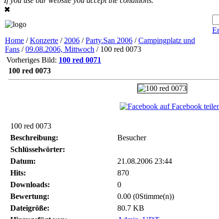
If you use our website you accept the conditions.
✖
Er
Home
/
Konzerte
/
2006
/
Party.San 2006
/
Campingplatz und
Fans
/
09.08.2006, Mittwoch
/ 100 red 0073
Vorheriges Bild:
100 red 0071
100 red 0073
auf Facebook teile
100 red 0073
Beschreibung:
Besucher
Schlüsselwörter:
Datum:
21.08.2006 23:44
Hits:
870
Downloads:
0
Bewertung:
0.00 (0Stimme(n))
Dateigröße:
80.7 KB