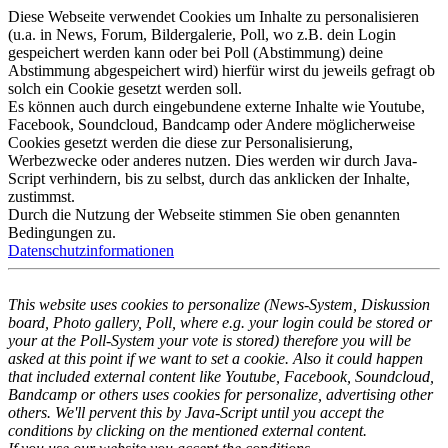
Diese Webseite verwendet Cookies um Inhalte zu personalisieren
(u.a. in News, Forum, Bildergalerie, Poll, wo z.B. dein Login
gespeichert werden kann oder bei Poll (Abstimmung) deine
Abstimmung abgespeichert wird) hierfür wirst du jeweils gefragt ob
solch ein Cookie gesetzt werden soll.
Es können auch durch eingebundene externe Inhalte wie Youtube,
Facebook, Soundcloud, Bandcamp oder Andere möglicherweise
Cookies gesetzt werden die diese zur Personalisierung,
Werbezwecke oder anderes nutzen. Dies werden wir durch Java-
Script verhindern, bis zu selbst, durch das anklicken der Inhalte,
zustimmst.
Durch die Nutzung der Webseite stimmen Sie oben genannten
Bedingungen zu.
Datenschutzinformationen
This website uses cookies to personalize (News-System, Diskussion
board, Photo gallery, Poll, where e.g. your login could be stored or
your at the Poll-System your vote is stored) therefore you will be
asked at this point if we want to set a cookie. Also it could happen
that included external content like Youtube, Facebook, Soundcloud,
Bandcamp or others uses cookies for personalize, advertising other
others. We'll pervent this by Java-Script until you accept the
conditions by clicking on the mentioned external content.