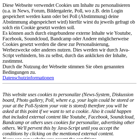
Diese Webseite verwendet Cookies um Inhalte zu personalisieren
(u.a. in News, Forum, Bildergalerie, Poll, wo z.B. dein Login
gespeichert werden kann oder bei Poll (Abstimmung) deine
Abstimmung abgespeichert wird) hierfür wirst du jeweils gefragt ob
solch ein Cookie gesetzt werden soll.
Es können auch durch eingebundene externe Inhalte wie Youtube,
Facebook, Soundcloud, Bandcamp oder Andere möglicherweise
Cookies gesetzt werden die diese zur Personalisierung,
Werbezwecke oder anderes nutzen. Dies werden wir durch Java-
Script verhindern, bis zu selbst, durch das anklicken der Inhalte,
zustimmst.
Durch die Nutzung der Webseite stimmen Sie oben genannten
Bedingungen zu.
Datenschutzinformationen
This website uses cookies to personalize (News-System, Diskussion
board, Photo gallery, Poll, where e.g. your login could be stored or
your at the Poll-System your vote is stored) therefore you will be
asked at this point if we want to set a cookie. Also it could happen
that included external content like Youtube, Facebook, Soundcloud,
Bandcamp or others uses cookies for personalize, advertising other
others. We'll pervent this by Java-Script until you accept the
conditions by clicking on the mentioned external content.