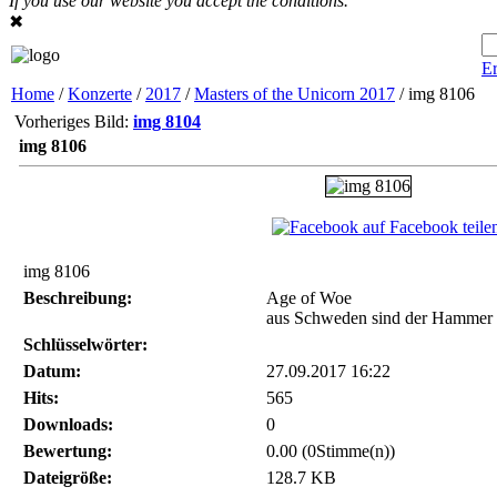
If you use our website you accept the conditions.
✖
Er
Home
/
Konzerte
/
2017
/
Masters of the Unicorn 2017
/ img 8106
Vorheriges Bild:
img 8104
img 8106
auf Facebook teile
img 8106
Beschreibung:
Age of Woe
aus Schweden sind der Hammer
Schlüsselwörter:
Datum:
27.09.2017 16:22
Hits:
565
Downloads:
0
Bewertung:
0.00 (0Stimme(n))
Dateigröße:
128.7 KB