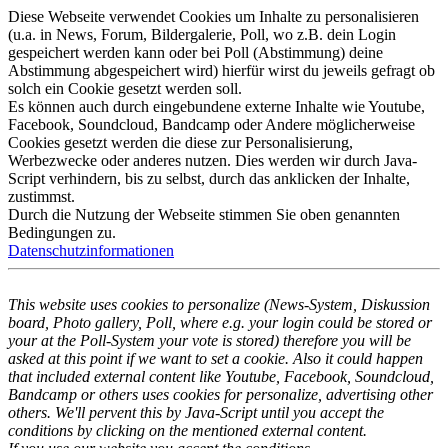
Diese Webseite verwendet Cookies um Inhalte zu personalisieren
(u.a. in News, Forum, Bildergalerie, Poll, wo z.B. dein Login
gespeichert werden kann oder bei Poll (Abstimmung) deine
Abstimmung abgespeichert wird) hierfür wirst du jeweils gefragt ob
solch ein Cookie gesetzt werden soll.
Es können auch durch eingebundene externe Inhalte wie Youtube,
Facebook, Soundcloud, Bandcamp oder Andere möglicherweise
Cookies gesetzt werden die diese zur Personalisierung,
Werbezwecke oder anderes nutzen. Dies werden wir durch Java-
Script verhindern, bis zu selbst, durch das anklicken der Inhalte,
zustimmst.
Durch die Nutzung der Webseite stimmen Sie oben genannten
Bedingungen zu.
Datenschutzinformationen
This website uses cookies to personalize (News-System, Diskussion
board, Photo gallery, Poll, where e.g. your login could be stored or
your at the Poll-System your vote is stored) therefore you will be
asked at this point if we want to set a cookie. Also it could happen
that included external content like Youtube, Facebook, Soundcloud,
Bandcamp or others uses cookies for personalize, advertising other
others. We'll pervent this by Java-Script until you accept the
conditions by clicking on the mentioned external content.