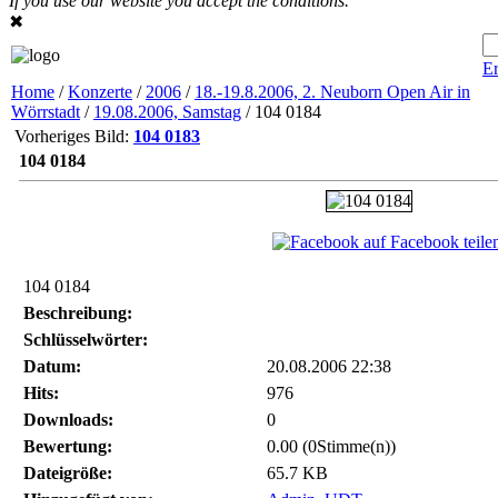
If you use our website you accept the conditions.
✖
Er
Home
/
Konzerte
/
2006
/
18.-19.8.2006, 2. Neuborn Open Air in
Wörrstadt
/
19.08.2006, Samstag
/ 104 0184
Vorheriges Bild:
104 0183
104 0184
auf Facebook teile
104 0184
Beschreibung:
Schlüsselwörter:
Datum:
20.08.2006 22:38
Hits:
976
Downloads:
0
Bewertung:
0.00 (0Stimme(n))
Dateigröße:
65.7 KB