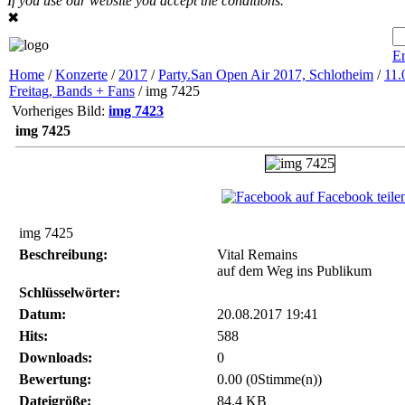
If you use our website you accept the conditions.
✖
Er
Home
/
Konzerte
/
2017
/
Party.San Open Air 2017, Schlotheim
/
11.
Freitag, Bands + Fans
/ img 7425
Vorheriges Bild:
img 7423
img 7425
auf Facebook teile
img 7425
Beschreibung:
Vital Remains
auf dem Weg ins Publikum
Schlüsselwörter:
Datum:
20.08.2017 19:41
Hits:
588
Downloads:
0
Bewertung:
0.00 (0Stimme(n))
Dateigröße:
84.4 KB