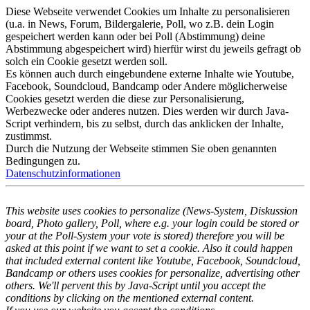
Diese Webseite verwendet Cookies um Inhalte zu personalisieren
(u.a. in News, Forum, Bildergalerie, Poll, wo z.B. dein Login
gespeichert werden kann oder bei Poll (Abstimmung) deine
Abstimmung abgespeichert wird) hierfür wirst du jeweils gefragt ob
solch ein Cookie gesetzt werden soll.
Es können auch durch eingebundene externe Inhalte wie Youtube,
Facebook, Soundcloud, Bandcamp oder Andere möglicherweise
Cookies gesetzt werden die diese zur Personalisierung,
Werbezwecke oder anderes nutzen. Dies werden wir durch Java-
Script verhindern, bis zu selbst, durch das anklicken der Inhalte,
zustimmst.
Durch die Nutzung der Webseite stimmen Sie oben genannten
Bedingungen zu.
Datenschutzinformationen
This website uses cookies to personalize (News-System, Diskussion
board, Photo gallery, Poll, where e.g. your login could be stored or
your at the Poll-System your vote is stored) therefore you will be
asked at this point if we want to set a cookie. Also it could happen
that included external content like Youtube, Facebook, Soundcloud,
Bandcamp or others uses cookies for personalize, advertising other
others. We'll pervent this by Java-Script until you accept the
conditions by clicking on the mentioned external content.