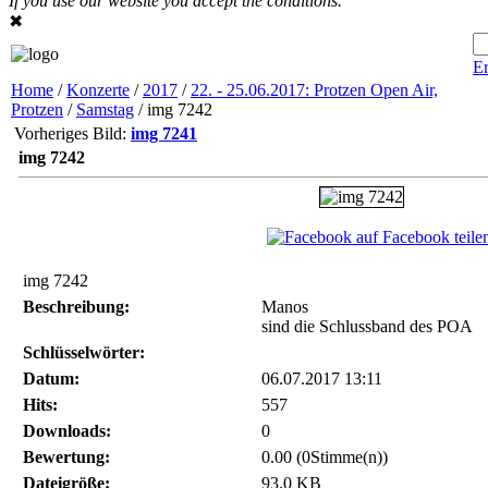
If you use our website you accept the conditions.
✖
Er
Home
/
Konzerte
/
2017
/
22. - 25.06.2017: Protzen Open Air,
Protzen
/
Samstag
/ img 7242
Vorheriges Bild:
img 7241
img 7242
auf Facebook teile
img 7242
Beschreibung:
Manos
sind die Schlussband des POA
Schlüsselwörter:
Datum:
06.07.2017 13:11
Hits:
557
Downloads:
0
Bewertung:
0.00 (0Stimme(n))
Dateigröße:
93.0 KB