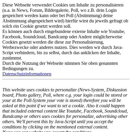
Diese Webseite verwendet Cookies um Inhalte zu personalisieren
(u.a. in News, Forum, Bildergalerie, Poll, wo z.B. dein Login
gespeichert werden kann oder bei Poll (Abstimmung) deine
Abstimmung abgespeichert wird) hierfür wirst du jeweils gefragt ob
solch ein Cookie gesetzt werden soll.
Es können auch durch eingebundene externe Inhalte wie Youtube,
Facebook, Soundcloud, Bandcamp oder Andere möglicherweise
Cookies gesetzt werden die diese zur Personalisierung,
Werbezwecke oder anderes nutzen. Dies werden wir durch Java-
Script verhindern, bis zu selbst, durch das anklicken der Inhalte,
zustimmst.
Durch die Nutzung der Webseite stimmen Sie oben genannten
Bedingungen zu.
Datenschutzinformationen
This website uses cookies to personalize (News-System, Diskussion
board, Photo gallery, Poll, where e.g. your login could be stored or
your at the Poll-System your vote is stored) therefore you will be
asked at this point if we want to set a cookie. Also it could happen
that included external content like Youtube, Facebook, Soundcloud,
Bandcamp or others uses cookies for personalize, advertising other
others. We'll pervent this by Java-Script until you accept the
conditions by clicking on the mentioned external content.