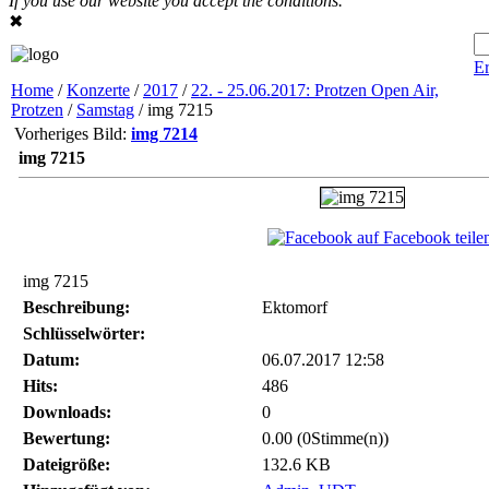
If you use our website you accept the conditions.
✖
Er
Home
/
Konzerte
/
2017
/
22. - 25.06.2017: Protzen Open Air,
Protzen
/
Samstag
/ img 7215
Vorheriges Bild:
img 7214
img 7215
auf Facebook teile
img 7215
Beschreibung:
Ektomorf
Schlüsselwörter:
Datum:
06.07.2017 12:58
Hits:
486
Downloads:
0
Bewertung:
0.00 (0Stimme(n))
Dateigröße:
132.6 KB