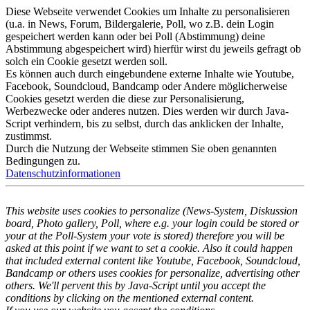
Diese Webseite verwendet Cookies um Inhalte zu personalisieren
(u.a. in News, Forum, Bildergalerie, Poll, wo z.B. dein Login
gespeichert werden kann oder bei Poll (Abstimmung) deine
Abstimmung abgespeichert wird) hierfür wirst du jeweils gefragt ob
solch ein Cookie gesetzt werden soll.
Es können auch durch eingebundene externe Inhalte wie Youtube,
Facebook, Soundcloud, Bandcamp oder Andere möglicherweise
Cookies gesetzt werden die diese zur Personalisierung,
Werbezwecke oder anderes nutzen. Dies werden wir durch Java-
Script verhindern, bis zu selbst, durch das anklicken der Inhalte,
zustimmst.
Durch die Nutzung der Webseite stimmen Sie oben genannten
Bedingungen zu.
Datenschutzinformationen
This website uses cookies to personalize (News-System, Diskussion
board, Photo gallery, Poll, where e.g. your login could be stored or
your at the Poll-System your vote is stored) therefore you will be
asked at this point if we want to set a cookie. Also it could happen
that included external content like Youtube, Facebook, Soundcloud,
Bandcamp or others uses cookies for personalize, advertising other
others. We'll pervent this by Java-Script until you accept the
conditions by clicking on the mentioned external content.