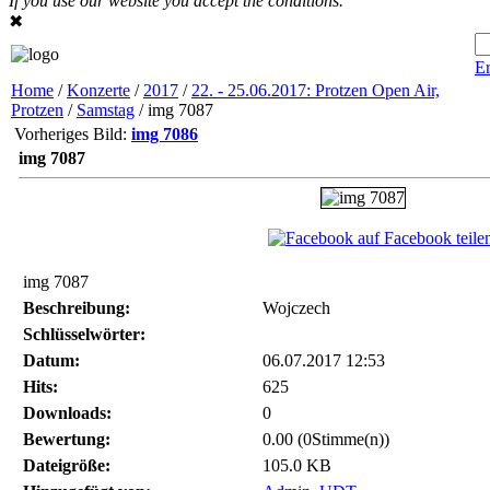
If you use our website you accept the conditions.
✖
Er
Home
/
Konzerte
/
2017
/
22. - 25.06.2017: Protzen Open Air,
Protzen
/
Samstag
/ img 7087
Vorheriges Bild:
img 7086
img 7087
auf Facebook teile
img 7087
Beschreibung:
Wojczech
Schlüsselwörter:
Datum:
06.07.2017 12:53
Hits:
625
Downloads:
0
Bewertung:
0.00 (0Stimme(n))
Dateigröße:
105.0 KB