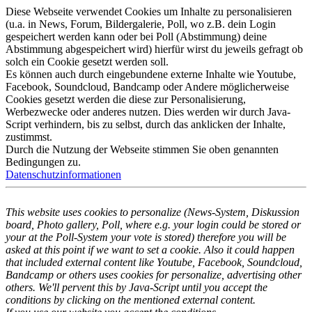
Diese Webseite verwendet Cookies um Inhalte zu personalisieren
(u.a. in News, Forum, Bildergalerie, Poll, wo z.B. dein Login
gespeichert werden kann oder bei Poll (Abstimmung) deine
Abstimmung abgespeichert wird) hierfür wirst du jeweils gefragt ob
solch ein Cookie gesetzt werden soll.
Es können auch durch eingebundene externe Inhalte wie Youtube,
Facebook, Soundcloud, Bandcamp oder Andere möglicherweise
Cookies gesetzt werden die diese zur Personalisierung,
Werbezwecke oder anderes nutzen. Dies werden wir durch Java-
Script verhindern, bis zu selbst, durch das anklicken der Inhalte,
zustimmst.
Durch die Nutzung der Webseite stimmen Sie oben genannten
Bedingungen zu.
Datenschutzinformationen
This website uses cookies to personalize (News-System, Diskussion
board, Photo gallery, Poll, where e.g. your login could be stored or
your at the Poll-System your vote is stored) therefore you will be
asked at this point if we want to set a cookie. Also it could happen
that included external content like Youtube, Facebook, Soundcloud,
Bandcamp or others uses cookies for personalize, advertising other
others. We'll pervent this by Java-Script until you accept the
conditions by clicking on the mentioned external content.