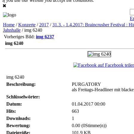
If you use our website you accept the conditions.
✖
Er
Home
/
Konzerte
/
2017
/
31.3. - 1.4.2017: Braincrusher Festival : Hi
Jahnhalle
/ img 6240
Vorheriges Bild:
img 6237
img 6240
auf Facebook teile
img 6240
Beschreibung:
PURGATORY
als Freitags-Headliner mit black
Schlüsselwörter:
Datum:
01.04.2017 00:00
Hits:
663
Downloads:
1
Bewertung:
0.00 (0Stimme(n))
Dateigröße:
101.9 KB