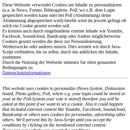
Diese Webseite verwendet Cookies um Inhalte zu personalisieren
(u.a. in News, Forum, Bildergalerie, Poll, wo z.B. dein Login
gespeichert werden kann oder bei Poll (Abstimmung) deine
Abstimmung abgespeichert wird) hierfür wirst du jeweils gefragt ob
solch ein Cookie gesetzt werden soll.
Es können auch durch eingebundene externe Inhalte wie Youtube,
Facebook, Soundcloud, Bandcamp oder Andere möglicherweise
Cookies gesetzt werden die diese zur Personalisierung,
Werbezwecke oder anderes nutzen. Dies werden wir durch Java-
Script verhindern, bis zu selbst, durch das anklicken der Inhalte,
zustimmst.
Durch die Nutzung der Webseite stimmen Sie oben genannten
Bedingungen zu.
Datenschutzinformationen
This website uses cookies to personalize (News-System, Diskussion
board, Photo gallery, Poll, where e.g. your login could be stored or
your at the Poll-System your vote is stored) therefore you will be
asked at this point if we want to set a cookie. Also it could happen
that included external content like Youtube, Facebook, Soundcloud,
Bandcamp or others uses cookies for personalize, advertising other
others. We'll pervent this by Java-Script until you accept the
conditions by clicking on the mentioned external content.