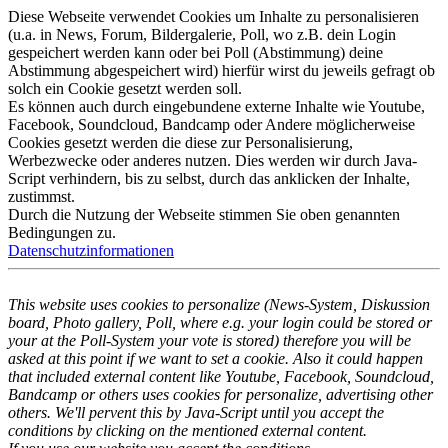
Diese Webseite verwendet Cookies um Inhalte zu personalisieren
(u.a. in News, Forum, Bildergalerie, Poll, wo z.B. dein Login
gespeichert werden kann oder bei Poll (Abstimmung) deine
Abstimmung abgespeichert wird) hierfür wirst du jeweils gefragt ob
solch ein Cookie gesetzt werden soll.
Es können auch durch eingebundene externe Inhalte wie Youtube,
Facebook, Soundcloud, Bandcamp oder Andere möglicherweise
Cookies gesetzt werden die diese zur Personalisierung,
Werbezwecke oder anderes nutzen. Dies werden wir durch Java-
Script verhindern, bis zu selbst, durch das anklicken der Inhalte,
zustimmst.
Durch die Nutzung der Webseite stimmen Sie oben genannten
Bedingungen zu.
Datenschutzinformationen
This website uses cookies to personalize (News-System, Diskussion
board, Photo gallery, Poll, where e.g. your login could be stored or
your at the Poll-System your vote is stored) therefore you will be
asked at this point if we want to set a cookie. Also it could happen
that included external content like Youtube, Facebook, Soundcloud,
Bandcamp or others uses cookies for personalize, advertising other
others. We'll pervent this by Java-Script until you accept the
conditions by clicking on the mentioned external content.