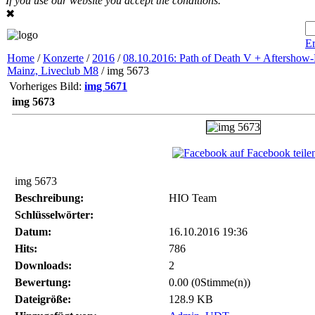
If you use our website you accept the conditions.
✖
Er
Home
/
Konzerte
/
2016
/
08.10.2016: Path of Death V + Aftershow-
Mainz, Liveclub M8
/ img 5673
Vorheriges Bild:
img 5671
img 5673
auf Facebook teile
img 5673
Beschreibung:
HIO Team
Schlüsselwörter:
Datum:
16.10.2016 19:36
Hits:
786
Downloads:
2
Bewertung:
0.00 (0Stimme(n))
Dateigröße:
128.9 KB