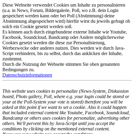
Diese Webseite verwendet Cookies um Inhalte zu personalisieren
(u.a. in News, Forum, Bildergalerie, Poll, wo z.B. dein Login
gespeichert werden kann oder bei Poll (Abstimmung) deine
Abstimmung abgespeichert wird) hierfür wirst du jeweils gefragt ob
solch ein Cookie gesetzt werden soll.
Es können auch durch eingebundene externe Inhalte wie Youtube,
Facebook, Soundcloud, Bandcamp oder Andere möglicherweise
Cookies gesetzt werden die diese zur Personalisierung,
Werbezwecke oder anderes nutzen. Dies werden wir durch Java-
Script verhindern, bis zu selbst, durch das anklicken der Inhalte,
zustimmst.
Durch die Nutzung der Webseite stimmen Sie oben genannten
Bedingungen zu.
Datenschutzinformationen
This website uses cookies to personalize (News-System, Diskussion
board, Photo gallery, Poll, where e.g. your login could be stored or
your at the Poll-System your vote is stored) therefore you will be
asked at this point if we want to set a cookie. Also it could happen
that included external content like Youtube, Facebook, Soundcloud,
Bandcamp or others uses cookies for personalize, advertising other
others. We'll pervent this by Java-Script until you accept the
conditions by clicking on the mentioned external content.