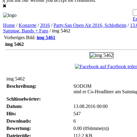
If you use our website you accept the conditions.
✖
Er
Home
/
Konzerte
/
2016
/
Party.San Open Air 2016, Schlotheim
/
13.
Samstag, Bands + Fans
/ img 5462
Vorheriges Bild:
img 5461
img 5462
auf Facebook teile
img 5462
Beschreibung:
SODOM
sind er Co-Headliner am Samsta
Schlüsselwörter:
Datum:
13.08.2016 00:00
Hits:
547
Downloads:
6
Bewertung:
0.00 (0Stimme(n))
Dateigröße:
112.2 KB