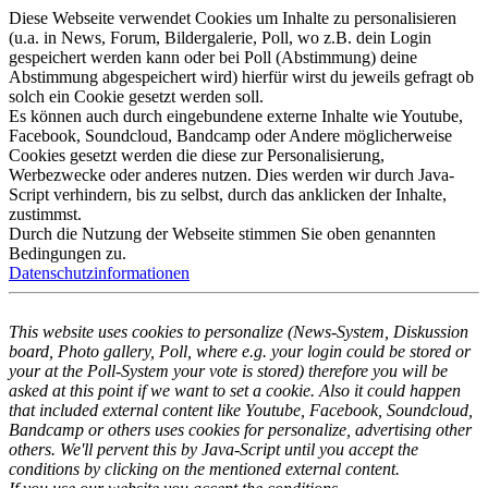
Diese Webseite verwendet Cookies um Inhalte zu personalisieren
(u.a. in News, Forum, Bildergalerie, Poll, wo z.B. dein Login
gespeichert werden kann oder bei Poll (Abstimmung) deine
Abstimmung abgespeichert wird) hierfür wirst du jeweils gefragt ob
solch ein Cookie gesetzt werden soll.
Es können auch durch eingebundene externe Inhalte wie Youtube,
Facebook, Soundcloud, Bandcamp oder Andere möglicherweise
Cookies gesetzt werden die diese zur Personalisierung,
Werbezwecke oder anderes nutzen. Dies werden wir durch Java-
Script verhindern, bis zu selbst, durch das anklicken der Inhalte,
zustimmst.
Durch die Nutzung der Webseite stimmen Sie oben genannten
Bedingungen zu.
Datenschutzinformationen
This website uses cookies to personalize (News-System, Diskussion
board, Photo gallery, Poll, where e.g. your login could be stored or
your at the Poll-System your vote is stored) therefore you will be
asked at this point if we want to set a cookie. Also it could happen
that included external content like Youtube, Facebook, Soundcloud,
Bandcamp or others uses cookies for personalize, advertising other
others. We'll pervent this by Java-Script until you accept the
conditions by clicking on the mentioned external content.