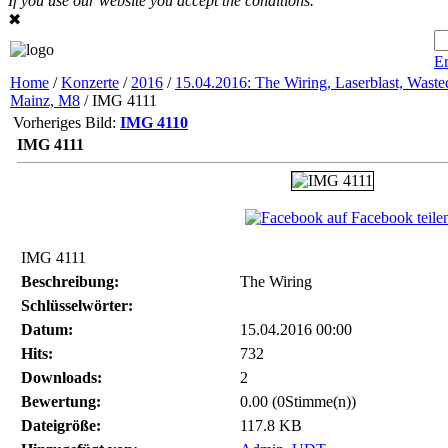
If you use our website you accept the conditions.
✖
Er
Home
/
Konzerte
/
2016
/
15.04.2016: The Wiring, Laserblast, Wasted
Mainz, M8
/ IMG 4111
Vorheriges Bild:
IMG 4110
IMG 4111
auf Facebook teile
IMG 4111
Beschreibung:
The Wiring
Schlüsselwörter:
Datum:
15.04.2016 00:00
Hits:
732
Downloads:
2
Bewertung:
0.00 (0Stimme(n))
Dateigröße:
117.8 KB