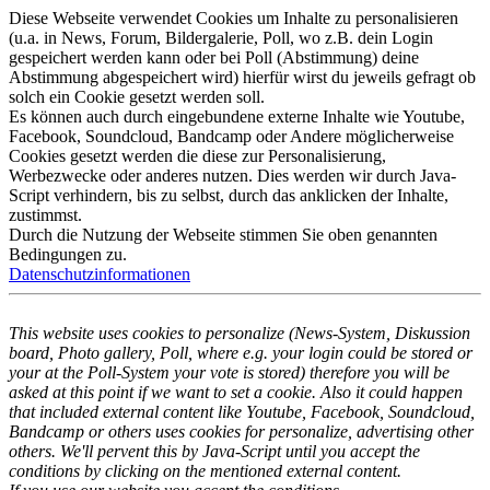
Diese Webseite verwendet Cookies um Inhalte zu personalisieren
(u.a. in News, Forum, Bildergalerie, Poll, wo z.B. dein Login
gespeichert werden kann oder bei Poll (Abstimmung) deine
Abstimmung abgespeichert wird) hierfür wirst du jeweils gefragt ob
solch ein Cookie gesetzt werden soll.
Es können auch durch eingebundene externe Inhalte wie Youtube,
Facebook, Soundcloud, Bandcamp oder Andere möglicherweise
Cookies gesetzt werden die diese zur Personalisierung,
Werbezwecke oder anderes nutzen. Dies werden wir durch Java-
Script verhindern, bis zu selbst, durch das anklicken der Inhalte,
zustimmst.
Durch die Nutzung der Webseite stimmen Sie oben genannten
Bedingungen zu.
Datenschutzinformationen
This website uses cookies to personalize (News-System, Diskussion
board, Photo gallery, Poll, where e.g. your login could be stored or
your at the Poll-System your vote is stored) therefore you will be
asked at this point if we want to set a cookie. Also it could happen
that included external content like Youtube, Facebook, Soundcloud,
Bandcamp or others uses cookies for personalize, advertising other
others. We'll pervent this by Java-Script until you accept the
conditions by clicking on the mentioned external content.