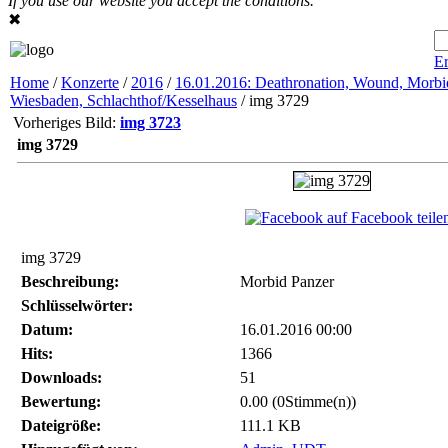
If you use our website you accept the conditions.
✖
Er
Home
/
Konzerte
/
2016
/
16.01.2016: Deathronation, Wound, Morbid
Wiesbaden, Schlachthof/Kesselhaus
/ img 3729
Vorheriges Bild:
img 3723
img 3729
auf Facebook teile
img 3729
Beschreibung:
Morbid Panzer
Schlüsselwörter:
Datum:
16.01.2016 00:00
Hits:
1366
Downloads:
51
Bewertung:
0.00 (0Stimme(n))
Dateigröße:
111.1 KB