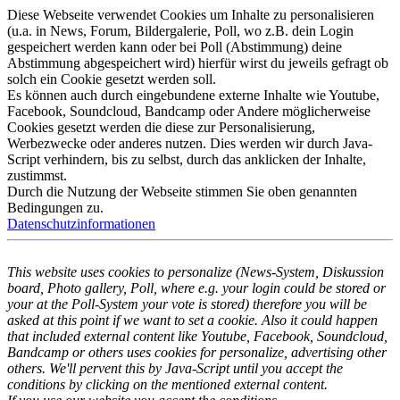
Diese Webseite verwendet Cookies um Inhalte zu personalisieren
(u.a. in News, Forum, Bildergalerie, Poll, wo z.B. dein Login
gespeichert werden kann oder bei Poll (Abstimmung) deine
Abstimmung abgespeichert wird) hierfür wirst du jeweils gefragt ob
solch ein Cookie gesetzt werden soll.
Es können auch durch eingebundene externe Inhalte wie Youtube,
Facebook, Soundcloud, Bandcamp oder Andere möglicherweise
Cookies gesetzt werden die diese zur Personalisierung,
Werbezwecke oder anderes nutzen. Dies werden wir durch Java-
Script verhindern, bis zu selbst, durch das anklicken der Inhalte,
zustimmst.
Durch die Nutzung der Webseite stimmen Sie oben genannten
Bedingungen zu.
Datenschutzinformationen
This website uses cookies to personalize (News-System, Diskussion
board, Photo gallery, Poll, where e.g. your login could be stored or
your at the Poll-System your vote is stored) therefore you will be
asked at this point if we want to set a cookie. Also it could happen
that included external content like Youtube, Facebook, Soundcloud,
Bandcamp or others uses cookies for personalize, advertising other
others. We'll pervent this by Java-Script until you accept the
conditions by clicking on the mentioned external content.