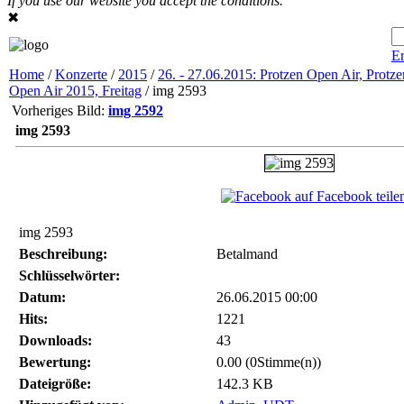
If you use our website you accept the conditions.
✖
Er
Home
/
Konzerte
/
2015
/
26. - 27.06.2015: Protzen Open Air, Protze
Open Air 2015, Freitag
/ img 2593
Vorheriges Bild:
img 2592
img 2593
auf Facebook teile
img 2593
Beschreibung:
Betalmand
Schlüsselwörter:
Datum:
26.06.2015 00:00
Hits:
1221
Downloads:
43
Bewertung:
0.00 (0Stimme(n))
Dateigröße:
142.3 KB