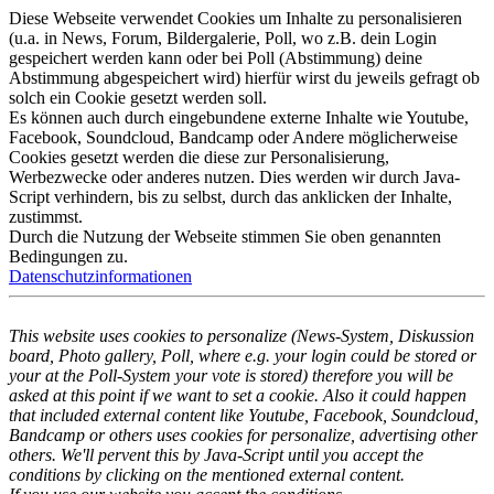
Diese Webseite verwendet Cookies um Inhalte zu personalisieren
(u.a. in News, Forum, Bildergalerie, Poll, wo z.B. dein Login
gespeichert werden kann oder bei Poll (Abstimmung) deine
Abstimmung abgespeichert wird) hierfür wirst du jeweils gefragt ob
solch ein Cookie gesetzt werden soll.
Es können auch durch eingebundene externe Inhalte wie Youtube,
Facebook, Soundcloud, Bandcamp oder Andere möglicherweise
Cookies gesetzt werden die diese zur Personalisierung,
Werbezwecke oder anderes nutzen. Dies werden wir durch Java-
Script verhindern, bis zu selbst, durch das anklicken der Inhalte,
zustimmst.
Durch die Nutzung der Webseite stimmen Sie oben genannten
Bedingungen zu.
Datenschutzinformationen
This website uses cookies to personalize (News-System, Diskussion
board, Photo gallery, Poll, where e.g. your login could be stored or
your at the Poll-System your vote is stored) therefore you will be
asked at this point if we want to set a cookie. Also it could happen
that included external content like Youtube, Facebook, Soundcloud,
Bandcamp or others uses cookies for personalize, advertising other
others. We'll pervent this by Java-Script until you accept the
conditions by clicking on the mentioned external content.