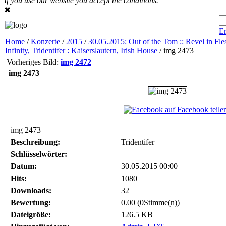
If you use our website you accept the conditions.
✖
Er
Home
/
Konzerte
/
2015
/
30.05.2015: Out of the Tom :: Revel in Fl
Infinity, Tridentifer : Kaiserslautern, Irish House
/ img 2473
Vorheriges Bild:
img 2472
img 2473
auf Facebook teile
img 2473
Beschreibung:
Tridentifer
Schlüsselwörter:
Datum:
30.05.2015 00:00
Hits:
1080
Downloads:
32
Bewertung:
0.00 (0Stimme(n))
Dateigröße:
126.5 KB