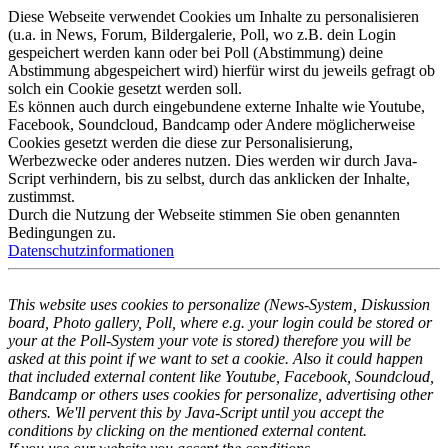
Diese Webseite verwendet Cookies um Inhalte zu personalisieren
(u.a. in News, Forum, Bildergalerie, Poll, wo z.B. dein Login
gespeichert werden kann oder bei Poll (Abstimmung) deine
Abstimmung abgespeichert wird) hierfür wirst du jeweils gefragt ob
solch ein Cookie gesetzt werden soll.
Es können auch durch eingebundene externe Inhalte wie Youtube,
Facebook, Soundcloud, Bandcamp oder Andere möglicherweise
Cookies gesetzt werden die diese zur Personalisierung,
Werbezwecke oder anderes nutzen. Dies werden wir durch Java-
Script verhindern, bis zu selbst, durch das anklicken der Inhalte,
zustimmst.
Durch die Nutzung der Webseite stimmen Sie oben genannten
Bedingungen zu.
Datenschutzinformationen
This website uses cookies to personalize (News-System, Diskussion
board, Photo gallery, Poll, where e.g. your login could be stored or
your at the Poll-System your vote is stored) therefore you will be
asked at this point if we want to set a cookie. Also it could happen
that included external content like Youtube, Facebook, Soundcloud,
Bandcamp or others uses cookies for personalize, advertising other
others. We'll pervent this by Java-Script until you accept the
conditions by clicking on the mentioned external content.