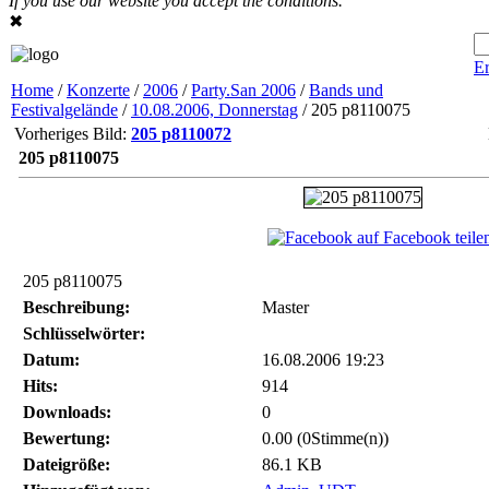
If you use our website you accept the conditions.
✖
Er
Home
/
Konzerte
/
2006
/
Party.San 2006
/
Bands und
Festivalgelände
/
10.08.2006, Donnerstag
/ 205 p8110075
Vorheriges Bild:
205 p8110072
205 p8110075
auf Facebook teile
205 p8110075
Beschreibung:
Master
Schlüsselwörter:
Datum:
16.08.2006 19:23
Hits:
914
Downloads:
0
Bewertung:
0.00 (0Stimme(n))
Dateigröße:
86.1 KB