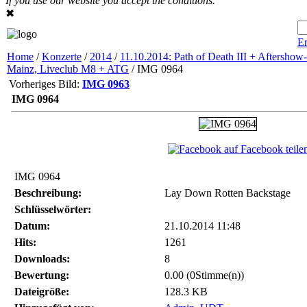
If you use our website you accept the conditions.
✖
Er
Home
/
Konzerte
/
2014
/
11.10.2014: Path of Death III + Aftershow-
Mainz, Liveclub M8 + ATG
/ IMG 0964
Vorheriges Bild:
IMG 0963
IMG 0964
auf Facebook teile
IMG 0964
Beschreibung:
Lay Down Rotten Backstage
Schlüsselwörter:
Datum:
21.10.2014 11:48
Hits:
1261
Downloads:
8
Bewertung:
0.00 (0Stimme(n))
Dateigröße:
128.3 KB