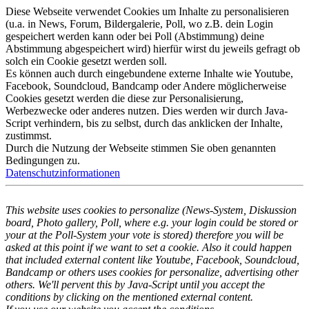
Diese Webseite verwendet Cookies um Inhalte zu personalisieren
(u.a. in News, Forum, Bildergalerie, Poll, wo z.B. dein Login
gespeichert werden kann oder bei Poll (Abstimmung) deine
Abstimmung abgespeichert wird) hierfür wirst du jeweils gefragt ob
solch ein Cookie gesetzt werden soll.
Es können auch durch eingebundene externe Inhalte wie Youtube,
Facebook, Soundcloud, Bandcamp oder Andere möglicherweise
Cookies gesetzt werden die diese zur Personalisierung,
Werbezwecke oder anderes nutzen. Dies werden wir durch Java-
Script verhindern, bis zu selbst, durch das anklicken der Inhalte,
zustimmst.
Durch die Nutzung der Webseite stimmen Sie oben genannten
Bedingungen zu.
Datenschutzinformationen
This website uses cookies to personalize (News-System, Diskussion
board, Photo gallery, Poll, where e.g. your login could be stored or
your at the Poll-System your vote is stored) therefore you will be
asked at this point if we want to set a cookie. Also it could happen
that included external content like Youtube, Facebook, Soundcloud,
Bandcamp or others uses cookies for personalize, advertising other
others. We'll pervent this by Java-Script until you accept the
conditions by clicking on the mentioned external content.