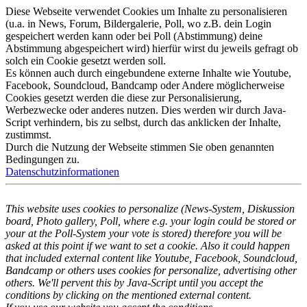
Diese Webseite verwendet Cookies um Inhalte zu personalisieren
(u.a. in News, Forum, Bildergalerie, Poll, wo z.B. dein Login
gespeichert werden kann oder bei Poll (Abstimmung) deine
Abstimmung abgespeichert wird) hierfür wirst du jeweils gefragt ob
solch ein Cookie gesetzt werden soll.
Es können auch durch eingebundene externe Inhalte wie Youtube,
Facebook, Soundcloud, Bandcamp oder Andere möglicherweise
Cookies gesetzt werden die diese zur Personalisierung,
Werbezwecke oder anderes nutzen. Dies werden wir durch Java-
Script verhindern, bis zu selbst, durch das anklicken der Inhalte,
zustimmst.
Durch die Nutzung der Webseite stimmen Sie oben genannten
Bedingungen zu.
Datenschutzinformationen
This website uses cookies to personalize (News-System, Diskussion
board, Photo gallery, Poll, where e.g. your login could be stored or
your at the Poll-System your vote is stored) therefore you will be
asked at this point if we want to set a cookie. Also it could happen
that included external content like Youtube, Facebook, Soundcloud,
Bandcamp or others uses cookies for personalize, advertising other
others. We'll pervent this by Java-Script until you accept the
conditions by clicking on the mentioned external content.