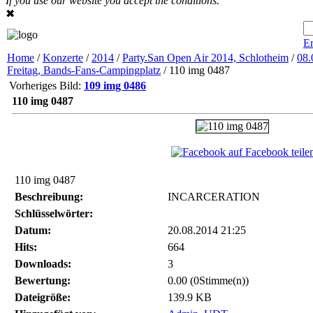
If you use our website you accept the conditions.
✖
Er
Home
/
Konzerte
/
2014
/
Party.San Open Air 2014, Schlotheim
/
08.
Freitag, Bands-Fans-Campingplatz
/ 110 img 0487
Vorheriges Bild:
109 img 0486
110 img 0487
auf Facebook teile
110 img 0487
Beschreibung:
INCARCERATION
Schlüsselwörter:
Datum:
20.08.2014 21:25
Hits:
664
Downloads:
3
Bewertung:
0.00 (0Stimme(n))
Dateigröße:
139.9 KB