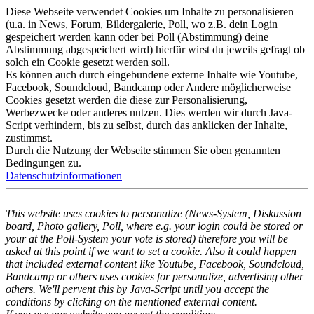
Diese Webseite verwendet Cookies um Inhalte zu personalisieren
(u.a. in News, Forum, Bildergalerie, Poll, wo z.B. dein Login
gespeichert werden kann oder bei Poll (Abstimmung) deine
Abstimmung abgespeichert wird) hierfür wirst du jeweils gefragt ob
solch ein Cookie gesetzt werden soll.
Es können auch durch eingebundene externe Inhalte wie Youtube,
Facebook, Soundcloud, Bandcamp oder Andere möglicherweise
Cookies gesetzt werden die diese zur Personalisierung,
Werbezwecke oder anderes nutzen. Dies werden wir durch Java-
Script verhindern, bis zu selbst, durch das anklicken der Inhalte,
zustimmst.
Durch die Nutzung der Webseite stimmen Sie oben genannten
Bedingungen zu.
Datenschutzinformationen
This website uses cookies to personalize (News-System, Diskussion
board, Photo gallery, Poll, where e.g. your login could be stored or
your at the Poll-System your vote is stored) therefore you will be
asked at this point if we want to set a cookie. Also it could happen
that included external content like Youtube, Facebook, Soundcloud,
Bandcamp or others uses cookies for personalize, advertising other
others. We'll pervent this by Java-Script until you accept the
conditions by clicking on the mentioned external content.