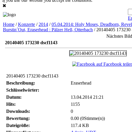
If you use our website you accept the conditions.
✖
Er
Home
/
Konzerte
/
2014
/
05.04.2014: Holy Moses, Deadborn, Revel 
Burstin´Out, Eraserhead : Pälzer Hell, Otterbach
/ 20140405 173230 
Nächstes Bil
20140405 173230 dscf1143
auf Facebook teile
20140405 173230 dscf1143
Beschreibung:
Eraserhead
Schlüsselwörter:
Datum:
13.04.2014 21:21
Hits:
1155
Downloads:
0
Bewertung:
0.00 (0Stimme(n))
Dateigröße:
117.4 KB