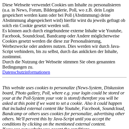
Diese Webseite verwendet Cookies um Inhalte zu personalisieren
(u.a. in News, Forum, Bildergalerie, Poll, wo z.B. dein Login
gespeichert werden kann oder bei Poll (Abstimmung) deine
Abstimmung abgespeichert wird) hierfür wirst du jeweils gefragt ob
solch ein Cookie gesetzt werden soll.
Es können auch durch eingebundene externe Inhalte wie Youtube,
Facebook, Soundcloud, Bandcamp oder Andere möglicherweise
Cookies gesetzt werden die diese zur Personalisierung,
Werbezwecke oder anderes nutzen. Dies werden wir durch Java-
Script verhindern, bis zu selbst, durch das anklicken der Inhalte,
zustimmst.
Durch die Nutzung der Webseite stimmen Sie oben genannten
Bedingungen zu.
Datenschutzinformationen
This website uses cookies to personalize (News-System, Diskussion
board, Photo gallery, Poll, where e.g. your login could be stored or
your at the Poll-System your vote is stored) therefore you will be
asked at this point if we want to set a cookie. Also it could happen
that included external content like Youtube, Facebook, Soundcloud,
Bandcamp or others uses cookies for personalize, advertising other
others. We'll pervent this by Java-Script until you accept the
conditions by clicking on the mentioned external content.