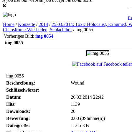
If you use our website you accept the conditions.
✖
Er
Home
/
Konzerte
/
2014
/
25.03.2014: Toxic Holocaust, Exhumed, 
Chaosfront : Wiesbaden, Schlachthof
/ img 0055
Vorheriges Bild:
img 0054
img 0055
auf Facebook teile
img 0055
Beschreibung:
Wound
Schlüsselwörter:
Datum:
26.03.2014 22:42
Hits:
1139
Downloads:
20
Bewertung:
0.00 (0Stimme(n))
Dateigröße:
113.5 KB