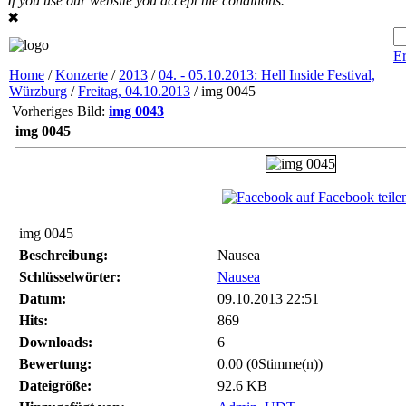
If you use our website you accept the conditions.
✖
Er
Home
/
Konzerte
/
2013
/
04. - 05.10.2013: Hell Inside Festival,
Würzburg
/
Freitag, 04.10.2013
/ img 0045
Vorheriges Bild:
img 0043
img 0045
auf Facebook teile
img 0045
Beschreibung:
Nausea
Schlüsselwörter:
Nausea
Datum:
09.10.2013 22:51
Hits:
869
Downloads:
6
Bewertung:
0.00 (0Stimme(n))
Dateigröße:
92.6 KB