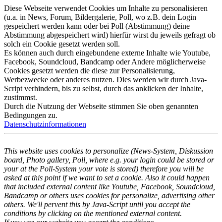
Diese Webseite verwendet Cookies um Inhalte zu personalisieren
(u.a. in News, Forum, Bildergalerie, Poll, wo z.B. dein Login
gespeichert werden kann oder bei Poll (Abstimmung) deine
Abstimmung abgespeichert wird) hierfür wirst du jeweils gefragt ob
solch ein Cookie gesetzt werden soll.
Es können auch durch eingebundene externe Inhalte wie Youtube,
Facebook, Soundcloud, Bandcamp oder Andere möglicherweise
Cookies gesetzt werden die diese zur Personalisierung,
Werbezwecke oder anderes nutzen. Dies werden wir durch Java-
Script verhindern, bis zu selbst, durch das anklicken der Inhalte,
zustimmst.
Durch die Nutzung der Webseite stimmen Sie oben genannten
Bedingungen zu.
Datenschutzinformationen
This website uses cookies to personalize (News-System, Diskussion
board, Photo gallery, Poll, where e.g. your login could be stored or
your at the Poll-System your vote is stored) therefore you will be
asked at this point if we want to set a cookie. Also it could happen
that included external content like Youtube, Facebook, Soundcloud,
Bandcamp or others uses cookies for personalize, advertising other
others. We'll pervent this by Java-Script until you accept the
conditions by clicking on the mentioned external content.